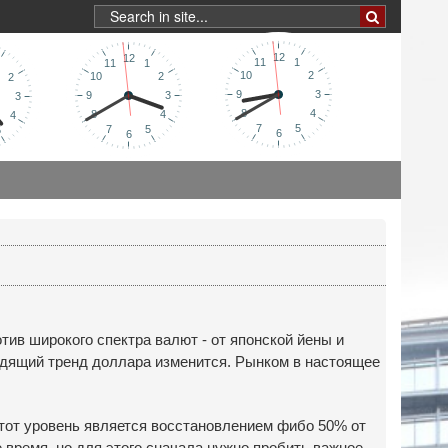
ив широкого спектра валют - от японской йены и
одящий тренд доллара изменится. Рынком в настоящее
этот уровень является восстановлением фибо 50% от
время, но для этого сначала нужно пробить важное