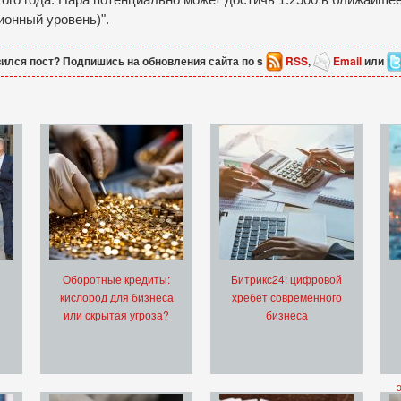
ионный уровень)".
ился пост? Подпишись на обновления сайта по s
RSS
,
Email
или
Оборотные кредиты:
Битрикс24: цифровой
кислород для бизнеса
хребет современного
или скрытая угроза?
бизнеса