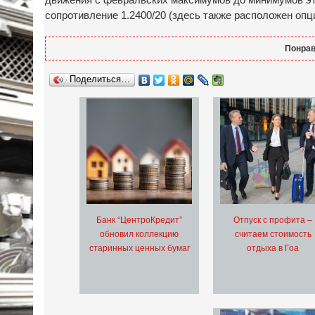
сопротивление 1.2400/20 (здесь также расположен опц
Понрав
Поделиться…
Банк “ЦентроКредит”
Отпуск с профита –
обновил коллекцию
считаем стоимость
старинных ценных бумаг
отдыха в Гоа