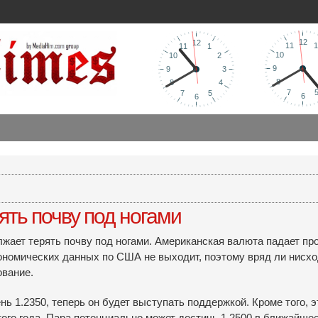
ть почву под ногами
ает терять почву под ногами. Американская валюта падает прот
ономических данных по США не выходит, поэтому вряд ли нисх
ование.
ь 1.2350, теперь он будет выступать поддержкой. Кроме того, 
го года. Пара потенциально может достичь 1.2500 в ближайшее 