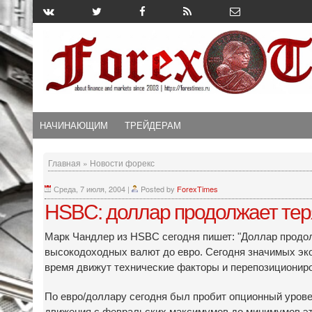
НАЧИНАЮЩИМ
ТРЕЙДЕРАМ
Главная
»
Новости форекс
Среда, 7 июля, 2004
|
Posted by
ForexTimes
HSBC: доллар продолжает теря
Марк Чандлер из HSBC сегодня пишет: "Доллар продолж
высокодоходных валют до евро. Сегодня значимых эк
время движут технические факторы и перепозиционир
По евро/доллару сегодня был пробит опционный уровен
движения с февральских максимумов до минимумов это