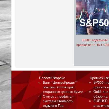
SP500: недельный
прогноз на 11-15.11.20
Новости Форекс
Прогнозы Ф
Банк “ЦентроКредит”
SP500: н
обновил коллекцию
прогноз н
старинных ценных бумаг
Gold: ан
Отпуск с профита –
обзор на 
считаем стоимость
EURUSD:
отдыха в Гоа
аналитик