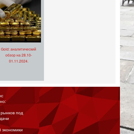
Gold: аналитический
обзор на 28.10-
01.11.2024.
кс
но:
 рынков под
адачи
й экономики