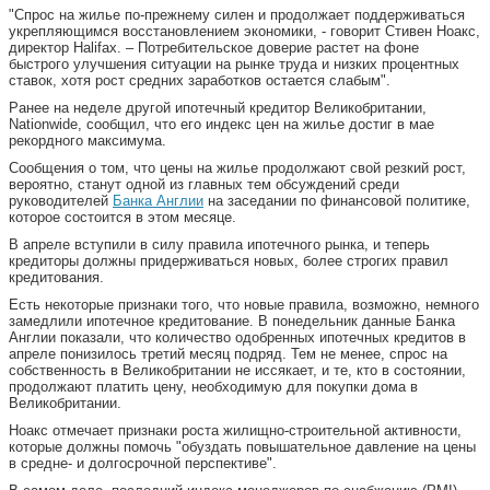
"Спрос на жилье по-прежнему силен и продолжает поддерживаться
укрепляющимся восстановлением экономики, - говорит Стивен Ноакс,
директор Halifax. – Потребительское доверие растет на фоне
быстрого улучшения ситуации на рынке труда и низких процентных
ставок, хотя рост средних заработков остается слабым".
Ранее на неделе другой ипотечный кредитор Великобритании,
Nationwide, сообщил, что его индекс цен на жилье достиг в мае
рекордного максимума.
Сообщения о том, что цены на жилье продолжают свой резкий рост,
вероятно, станут одной из главных тем обсуждений среди
руководителей
Банка Англии
на заседании по финансовой политике,
которое состоится в этом месяце.
В апреле вступили в силу правила ипотечного рынка, и теперь
кредиторы должны придерживаться новых, более строгих правил
кредитования.
Есть некоторые признаки того, что новые правила, возможно, немного
замедлили ипотечное кредитование. В понедельник данные Банка
Англии показали, что количество одобренных ипотечных кредитов в
апреле понизилось третий месяц подряд. Тем не менее, спрос на
собственность в Великобритании не иссякает, и те, кто в состоянии,
продолжают платить цену, необходимую для покупки дома в
Великобритании.
Ноакс отмечает признаки роста жилищно-строительной активности,
которые должны помочь "обуздать повышательное давление на цены
в средне- и долгосрочной перспективе".