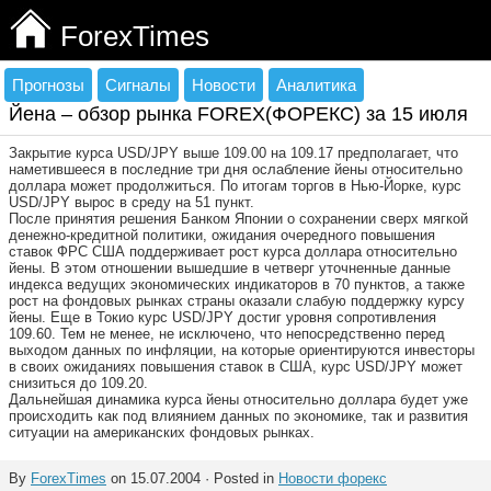
ForexTimes
Прогнозы
Сигналы
Новости
Аналитика
Йена – обзор рынка FOREX(ФОРЕКС) за 15 июля
Закрытие курса USD/JPY выше 109.00 на 109.17 предполагает, что
наметившееся в последние три дня ослабление йены относительно
доллара может продолжиться. По итогам торгов в Нью-Йорке, курс
USD/JPY вырос в среду на 51 пункт.
После принятия решения Банком Японии о сохранении сверх мягкой
денежно-кредитной политики, ожидания очередного повышения
ставок ФРС США поддерживает рост курса доллара относительно
йены. В этом отношении вышедшие в четверг уточненные данные
индекса ведущих экономических индикаторов в 70 пунктов, а также
рост на фондовых рынках страны оказали слабую поддержку курсу
йены. Еще в Токио курс USD/JPY достиг уровня сопротивления
109.60. Тем не менее, не исключено, что непосредственно перед
выходом данных по инфляции, на которые ориентируются инвесторы
в своих ожиданиях повышения ставок в США, курс USD/JPY может
снизиться до 109.20.
Дальнейшая динамика курса йены относительно доллара будет уже
происходить как под влиянием данных по экономике, так и развития
ситуации на американских фондовых рынках.
By
ForexTimes
on 15.07.2004 · Posted in
Новости форекс