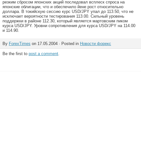
резким сбросом японских акций последовал всплеск спроса на
японские облигации, что и обеспечило йене рост относительно
доллара. В токийскую сессию курс USD/JPY упал до 113.50, что не
исключает вероятности тестирования 113.00. Сильный уровень
поддержки в районе 112.30, который является мартовским пиком
курса USD/JPY. Уровни сопротивления для курса USD/JPY на 114.00
и 114.90.
By
ForexTimes
on 17.05.2004 · Posted in
Новости форекс
Be the first to
post a comment
.