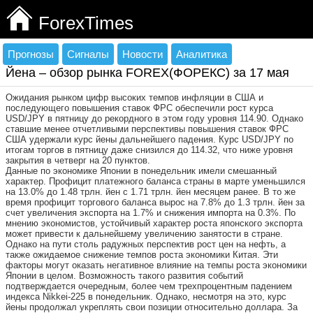
ForexTimes
Прогнозы
Сигналы
Новости
Аналитика
Йена – обзор рынка FOREX(ФОРЕКС) за 17 мая
Ожидания рынком цифр высоких темпов инфляции в США и
последующего повышения ставок ФРС обеспечили рост курса
USD/JPY в пятницу до рекордного в этом году уровня 114.90. Однако
ставшие менее отчетливыми перспективы повышения ставок ФРС
США удержали курс йены дальнейшего падения. Курс USD/JPY по
итогам торгов в пятницу даже снизился до 114.32, что ниже уровня
закрытия в четверг на 20 пунктов.
Данные по экономике Японии в понедельник имели смешанный
характер. Профицит платежного баланса страны в марте уменьшился
на 13.0% до 1.48 трлн. йен с 1.71 трлн. йен месяцем ранее. В то же
время профицит торгового баланса вырос на 7.8% до 1.3 трлн. йен за
счет увеличения экспорта на 1.7% и снижения импорта на 0.3%. По
мнению экономистов, устойчивый характер роста японского экспорта
может привести к дальнейшему увеличению занятости в стране.
Однако на пути столь радужных перспектив рост цен на нефть, а
также ожидаемое снижение темпов роста экономики Китая. Эти
факторы могут оказать негативное влияние на темпы роста экономики
Японии в целом. Возможность такого развития событий
подтверждается очередным, более чем трехпроцентным падением
индекса Nikkei-225 в понедельник. Однако, несмотря на это, курс
йены продолжал укреплять свои позиции относительно доллара. За