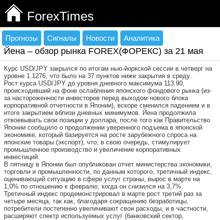
ForexTimes
Прогнозы
Сигналы
Новости
Аналитика
Йена – обзор рынка FOREX(ФОРЕКС) за 21 мая
Курс USD/JPY закрылся по итогам нью-йоркской сессии в четверг на
уровне 1.1276, что было на 37 пунктов ниже закрытия в среду.
Рост курса USD/JPY до уровня дневного максимума 113.90,
происходивший на фоне ослабления японского фондового рынка (из-
за настороженности инвесторов перед выходом нового блока
корпоративной отчетности в Японии), вскоре сменился падением и в
итоге закрытием вблизи дневных минимумов. Йена продолжила
отвоевывать свои позиции у доллара, после того как Правительство
Японии сообщило о продолжении уверенного подъема в японской
экономике, который базируется на росте зарубежного спроса на
японские товары (экспорт), что, в свою очередь, стимулирует
промышленное производство и увеличение корпоративных
инвестиций.
В пятницу в Японии был опубликован отчет министерства экономики,
торговли и промышленности, по данным которого, третичный индекс,
оценивающий ситуацию в сфере услуг страны, вырос в марте на
1,0% по отношению к февралю, когда он снизился на 3,7%.
Третичный индекс продемонстрировал в марте рост третий раз за
четыре месяца, так как, благодаря сокращению безработицы,
потребители постепенно увеличивают свои расходы, и в частности,
расширяют спектр используемых услуг (банковский сектор,