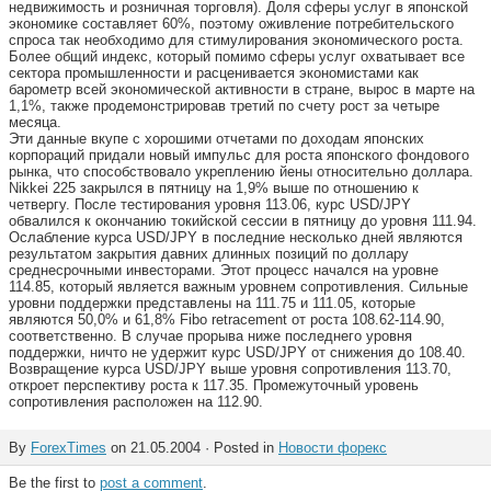
недвижимость и розничная торговля). Доля сферы услуг в японской
экономике составляет 60%, поэтому оживление потребительского
спроса так необходимо для стимулирования экономического роста.
Более общий индекс, который помимо сферы услуг охватывает все
сектора промышленности и расценивается экономистами как
барометр всей экономической активности в стране, вырос в марте на
1,1%, также продемонстрировав третий по счету рост за четыре
месяца.
Эти данные вкупе с хорошими отчетами по доходам японских
корпораций придали новый импульс для роста японского фондового
рынка, что способствовало укреплению йены относительно доллара.
Nikkei 225 закрылся в пятницу на 1,9% выше по отношению к
четвергу. После тестирования уровня 113.06, курс USD/JPY
обвалился к окончанию токийской сессии в пятницу до уровня 111.94.
Ослабление курса USD/JPY в последние несколько дней являются
результатом закрытия давних длинных позиций по доллару
среднесрочными инвесторами. Этот процесс начался на уровне
114.85, который является важным уровнем сопротивления. Сильные
уровни поддержки представлены на 111.75 и 111.05, которые
являются 50,0% и 61,8% Fibo retracement от роста 108.62-114.90,
соответственно. В случае прорыва ниже последнего уровня
поддержки, ничто не удержит курс USD/JPY от снижения до 108.40.
Возвращение курса USD/JPY выше уровня сопротивления 113.70,
откроет перспективу роста к 117.35. Промежуточный уровень
сопротивления расположен на 112.90.
By
ForexTimes
on 21.05.2004 · Posted in
Новости форекс
Be the first to
post a comment
.