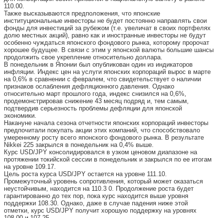
110.00.
Также высказываются предположения, что японские
институциональные инвесторы не будет постоянно направлять свои
фонды для инвестиций за рубежом (т.е. увеличат в своих портфелях
долю местных акций), равно как и иностранные инвесторы не будут
особенно чуждаться японского фондового рынка, которому пророчат
хорошее будущее. В связи с этим у японской валюты большие шансы
продолжить свое укрепление относительно доллара.
В понедельник в Японии был опубликован один из индикаторов
инфляции. Индекс цен на услуги японских корпораций вырос в марте
на 0,6% в сравнении с февралем, что свидетельствует о наличии
признаков ослабления дефляционного давления. Однако
относительно март прошлого года, индекс снизился на 0,6%,
продемонстрировав снижение 43 месяц подряд и, тем самым,
подтвердив серьезность проблемы дефляции для японской
экономики.
Накануне начала сезона отчетности японских корпораций инвесторы
предпочитали покупать акции этих компаний, что способствовало
умеренному росту всего японского фондового рынка. В результате
Nikkei 225 закрылся в понедельник на 0,4% выше.
Курс USD/JPY консолидировался в узком ценовом диапазоне на
протяжении токийской сессии в понедельник и закрылся по ее итогам
на уровне 109.17.
Цель роста курса USD/JPY остается на уровне 111.10.
Промежуточный уровень сопротивления, который может оказаться
неустойчивым, находится на 110.3 0. Продолжение роста будет
гарантированно до тех пор, пока курс находится выше уровня
поддержки 108.30. Однако, даже в случае падения ниже этой
отметки, курс USD/JPY получит хорошую поддержку на уровнях
108.00 и 107.25.