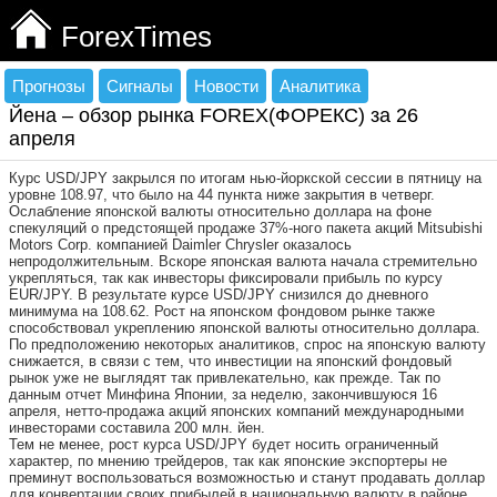
ForexTimes
Прогнозы
Сигналы
Новости
Аналитика
Йена – обзор рынка FOREX(ФОРЕКС) за 26
апреля
Курс USD/JPY закрылся по итогам нью-йоркской сессии в пятницу на
уровне 108.97, что было на 44 пункта ниже закрытия в четверг.
Ослабление японской валюты относительно доллара на фоне
спекуляций о предстоящей продаже 37%-ного пакета акций Mitsubishi
Motors Corp. компанией Daimler Chrysler оказалось
непродолжительным. Вскоре японская валюта начала стремительно
укрепляться, так как инвесторы фиксировали прибыль по курсу
EUR/JPY. В результате курсе USD/JPY снизился до дневного
минимума на 108.62. Рост на японском фондовом рынке также
способствовал укреплению японской валюты относительно доллара.
По предположению некоторых аналитиков, спрос на японскую валюту
снижается, в связи с тем, что инвестиции на японский фондовый
рынок уже не выглядят так привлекательно, как прежде. Так по
данным отчет Минфина Японии, за неделю, закончившуюся 16
апреля, нетто-продажа акций японских компаний международными
инвесторами составила 200 млн. йен.
Тем не менее, рост курса USD/JPY будет носить ограниченный
характер, по мнению трейдеров, так как японские экспортеры не
преминут воспользоваться возможностью и станут продавать доллар
для конвертации своих прибылей в национальную валюту в районе