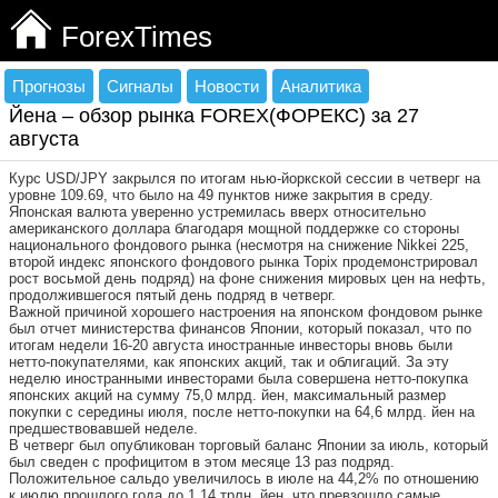
ForexTimes
Прогнозы
Сигналы
Новости
Аналитика
Йена – обзор рынка FOREX(ФОРЕКС) за 27
августа
Курс USD/JPY закрылся по итогам нью-йоркской сессии в четверг на
уровне 109.69, что было на 49 пунктов ниже закрытия в среду.
Японская валюта уверенно устремилась вверх относительно
американского доллара благодаря мощной поддержке со стороны
национального фондового рынка (несмотря на снижение Nikkei 225,
второй индекс японского фондового рынка Topix продемонстрировал
рост восьмой день подряд) на фоне снижения мировых цен на нефть,
продолжившегося пятый день подряд в четверг.
Важной причиной хорошего настроения на японском фондовом рынке
был отчет министерства финансов Японии, который показал, что по
итогам недели 16-20 августа иностранные инвесторы вновь были
нетто-покупателями, как японских акций, так и облигаций. За эту
неделю иностранными инвесторами была совершена нетто-покупка
японских акций на сумму 75,0 млрд. йен, максимальный размер
покупки с середины июля, после нетто-покупки на 64,6 млрд. йен на
предшествовавшей неделе.
В четверг был опубликован торговый баланс Японии за июль, который
был сведен с профицитом в этом месяце 13 раз подряд.
Положительное сальдо увеличилось в июле на 44,2% по отношению
к июлю прошлого года до 1,14 трлн. йен, что превзошло самые