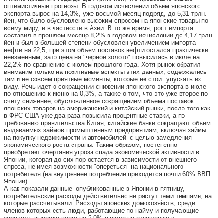
оптимистичные прогнозы. В годовом исчислении объем японского
экспорта вырос на 14,3%, уже восьмой месяц подряд, до 5,31 трлн.
йен, что было обусловлено высоким спросом на японские товары по
всему миру, и в частности в Азии. В то же время, рост импорта
составил в прошлом месяце 8,2% в годовом исчислении до 4,17 трлн.
йен и был в большей степени обусловлен увеличением импорта
нефти на 22,5, при этом объем поставок нефти остался практически
неизменным, зато цена на "черное золото" повысилась в июле на
22,2% по сравнению с июлем прошлого года. Хотя рынок обратил
внимание только на позитивные аспекты этих данных, содержались
там и не совсем приятные моменты, которые не стоит упускать из
виду. Речь идет о сокращении снижении японского экспорта в июле
по отношению к июню на 0,3%, а также о том, что это уже второе по
счету снижение, обусловленное сокращением объема поставок
японских товаров на американский и китайский рынки, после того как
в ФРС США уже два раза повысила процентные ставки, а по
требованию правительства Китая, китайские банки сокращают объем
выдаваемых займов промышленным предприятиям, включая займы
на покупку недвижимости и автомобилей, с целью замедления
экономического роста страны. Таким образом, постепенно
приобретает очертания угроза спада экономической активности в
Японии, которая до сих пор остается в зависимости от внешнего
спроса, не имея возможности "опереться" на национального
потребителя (на внутреннее потребление приходится почти 60% ВВП
Японии) .
А как показали данные, опубликованные в Японии в пятницу,
потребительские расходы действительно не растут теми темпами, на
которые рассчитывали. Расходы японских домохозяйств, среди
членов которых есть люди, работающие по найму и получающие
зарплату, выросли всего на 2,9% в июле по отношению к