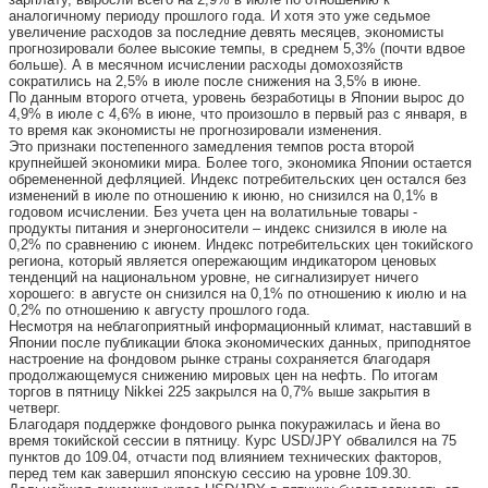
аналогичному периоду прошлого года. И хотя это уже седьмое
увеличение расходов за последние девять месяцев, экономисты
прогнозировали более высокие темпы, в среднем 5,3% (почти вдвое
больше). А в месячном исчислении расходы домохозяйств
сократились на 2,5% в июле после снижения на 3,5% в июне.
По данным второго отчета, уровень безработицы в Японии вырос до
4,9% в июле с 4,6% в июне, что произошло в первый раз с января, в
то время как экономисты не прогнозировали изменения.
Это признаки постепенного замедления темпов роста второй
крупнейшей экономики мира. Более того, экономика Японии остается
обремененной дефляцией. Индекс потребительских цен остался без
изменений в июле по отношению к июню, но снизился на 0,1% в
годовом исчислении. Без учета цен на волатильные товары -
продукты питания и энергоносители – индекс снизился в июле на
0,2% по сравнению с июнем. Индекс потребительских цен токийского
региона, который является опережающим индикатором ценовых
тенденций на национальном уровне, не сигнализирует ничего
хорошего: в августе он снизился на 0,1% по отношению к июлю и на
0,2% по отношению к августу прошлого года.
Несмотря на неблагоприятный информационный климат, наставший в
Японии после публикации блока экономических данных, приподнятое
настроение на фондовом рынке страны сохраняется благодаря
продолжающемуся снижению мировых цен на нефть. По итогам
торгов в пятницу Nikkei 225 закрылся на 0,7% выше закрытия в
четверг.
Благодаря поддержке фондового рынка покуражилась и йена во
время токийской сессии в пятницу. Курс USD/JPY обвалился на 75
пунктов до 109.04, отчасти под влиянием технических факторов,
перед тем как завершил японскую сессию на уровне 109.30.