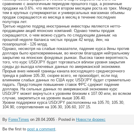
сравнению с аналогичным периодом прошлого года, а розничные
продажи на 0.6%. что является втором месяцем роста из трех. Между
тем в крупных супермаркетах и универсальных магазинах объемы
продаж сокращаются из месяца в месяц в течение последних
полутора лет.
Третью неделю подряд иностранные инвесторы являются нетто-
продавцами акций японских компаний. Однако темпы продаж
сокращаются, о чем можно судить по следующим данным: на
прошлой неделе баланса чистых продаж 42 млрд. йен, на
позапрошлой - 126 млрд.
Однако, несмотря на слабые показатели, падение курса йены против
доллара было кратковременным, во многом благодаря нейтральному
закрытию на японских фондовых рынках. Высока также вероятность
того, что курс USD/JPY будет торговаться вблизи уровня закрытия
среды до выхода ключевых данных по американской экономике.
Прорыв вниз нижней границы канала восходящего среднесрочного
тренда в районе 105.30, скорее всего, не произойдет, если под
влиянием слабых данных по США курс USD/JPY будет стремительно
падать. Предстоящее повышение ставок ФРС сдержит падение
доллара. На сильных данных по американской экономике курс
USD/JPY может вернуться к уровням близким к 107.00 или, во всяком
случае, закрепиться на уровнях выше 106.40.
Уровни поддержки курса USD/JPY расположены на 105.70, 105.30,
104.90, сопротивления на 106.30, 106.60, 107.15.
By
ForexTimes
on 28.04.2005 · Posted in
Новости форекс
Be the first to
post a comment
.