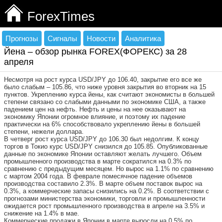
ForexTimes
Прогнозы
Сигналы
Новости
Аналитика
Йена – обзор рынка FOREX(ФОРЕКС) за 28
апреля
Несмотря на рост курса USD/JPY до 106.40, закрытие его все же
было слабым – 105.86, что ниже уровня закрытия во вторник на 15
пунктов. Укреплению курса йены, как считают экономисты в большей
степени связано со слабыми данными по экономике США, а также
падением цен на нефть. Нефть и цены на нее оказывают на
экономику Японии огромное влияние, и поэтому их падение
практически на 6% способствовало укреплению йены в большей
степени, нежели доллара.
В четверг рост курса USD/JPY до 106.30 был недолгим. К концу
торгов в Токио курс USD/JPY снизился до 105.85. Опубликованные
данные по экономике Японии оставляют желать лучшего. Объем
промышленного производства в марте сократился на 0.3% по
сравнению с предыдущим месяцем. Но вырос на 1.1% по сравнению
с мартом 2004 года. В феврале помесячное падение объемов
производства составило 2.3%. В марте объем поставок вырос на
0.3%, а коммерческие запасы снизились на 0.2%. В соответствии с
прогнозами министерства экономики, торговли и промышленности
ожидается рост промышленного производства в апреле на 3.5% и
снижение на 1.4% в мае.
Коммерческие продажи в Японии в марте выросли на 0.5% по