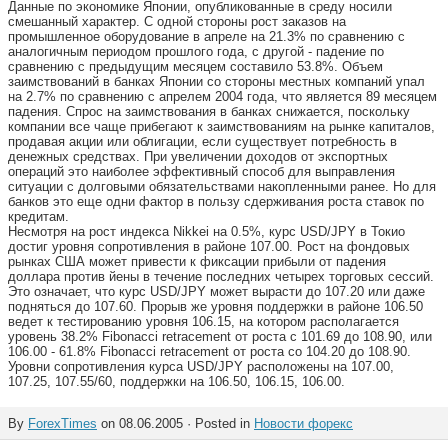
Данные по экономике Японии, опубликованные в среду носили
смешанный характер. С одной стороны рост заказов на
промышленное оборудование в апреле на 21.3% по сравнению с
аналогичным периодом прошлого года, с другой - падение по
сравнению с предыдущим месяцем составило 53.8%. Объем
заимствований в банках Японии со стороны местных компаний упал
на 2.7% по сравнению с апрелем 2004 года, что является 89 месяцем
падения. Спрос на заимствования в банках снижается, поскольку
компании все чаще прибегают к заимствованиям на рынке капиталов,
продавая акции или облигации, если существует потребность в
денежных средствах. При увеличении доходов от экспортных
операций это наиболее эффективный способ для выправления
ситуации с долговыми обязательствами накопленными ранее. Но для
банков это еще одни фактор в пользу сдерживания роста ставок по
кредитам.
Несмотря на рост индекса Nikkei на 0.5%, курс USD/JPY в Токио
достиг уровня сопротивления в районе 107.00. Рост на фондовых
рынках США может привести к фиксации прибыли от падения
доллара против йены в течение последних четырех торговых сессий.
Это означает, что курс USD/JPY может вырасти до 107.20 или даже
подняться до 107.60. Прорыв же уровня поддержки в районе 106.50
ведет к тестированию уровня 106.15, на котором располагается
уровень 38.2% Fibonacci retracement от роста с 101.69 до 108.90, или
106.00 - 61.8% Fibonacci retracement от роста со 104.20 до 108.90.
Уровни сопротивления курса USD/JPY расположены на 107.00,
107.25, 107.55/60, поддержки на 106.50, 106.15, 106.00.
By
ForexTimes
on 08.06.2005 · Posted in
Новости форекс