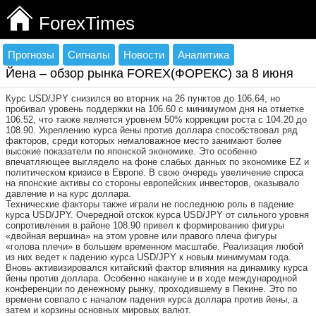
ForexTimes
Прогнозы
Сигналы
Новости
Аналитика
Йена – обзор рынка FOREX(ФОРЕКС) за 8 июня
Курс USD/JPY снизился во вторник на 26 пунктов до 106.64, но
пробивал уровень поддержки на 106.60 с минимумом дня на отметке
106.52, что также является уровнем 50% коррекции роста с 104.20 до
108.90. Укреплению курса йены против доллара способствовал ряд
факторов, среди которых немаловажное место занимают более
высокие показатели по японской экономике. Это особенно
впечатляющее выглядело на фоне слабых данных по экономике EZ и
политическом кризисе в Европе. В свою очередь увеличение спроса
на японские активы со стороны европейских инвесторов, оказывало
давление и на курс доллара.
Технические факторы также играли не последнюю роль в падение
курса USD/JPY. Очередной отскок курса USD/JPY от сильного уровня
сопротивления в районе 108.90 привел к формированию фигуры
«двойная вершина» на этом уровне или правого плеча фигуры
«голова плечи» в большем временном масштабе. Реализация любой
из них ведет к падению курса USD/JPY к новым минимумам года.
Вновь активизировался китайский фактор влияния на динамику курса
йены против доллара. Особенно накануне и в ходе международной
конференции по денежному рынку, проходившему в Пекине. Это по
времени совпало с началом падения курса доллара против йены, а
затем и корзины основных мировых валют.