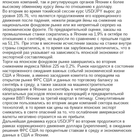
японских компаний, так и регулирующих органов Японии к более
высокому обменному курсу йены по отношению к доллару.
Во вторник во время токийской сессии курс USD/JPY вырос до
уровня 105.76, что является продолжением его коррекционного
движения после падения, нежели реакция йены на снижение на
национальном фондовом рынке или же неприятный сюрприз на
экономическом фронте. По предварительной оценке, заказы на
промышленные станки сократились в Японии на 1,9% в октябре по
отношению к сентябрю, но выросли по сравнению с прошлым годом
на 51,1%. При этом в месячном исчислении заказы на станки внутри
страны сократились, в то время как зарубежные увеличились, что в
очередной раз указывает на зависимость японской экономики от
экспортной составляющей.
Торги на японском фондовом рынке завершились во вторник
снижением индекса Nikkei 225 на 0,2%. Рынок находился в состоянии
настороженного ожидания важных событий экономической жизни
США и Японии, а именно заседания комитета по операциям на
открытом рынке ФРС США и данных по торговому балансу за
сентябрь в среду, а также заказов на машиностроительное
оборудование в Японии за сентябрь в четверг (индикатор
капитальных расходов японских корпораций) и предварительной
оценки ВВП Японии за третий квартал в пятницу. Спекулятивным
спросом пользовались во вторник акции компаний сектора высоких
технологий, в то время как цены на бумаги японских экспорт
снижались в свете опасений за то, что ослабление американской
валюты негативно отразится на их прибыли.
Дальнейшая динамика курса USD/JPY во вторник продолжится в
рамках коррекционного движения доллара (укрепления), в ожидании
решения ФРС США по процентным ставкам в среду и экономических
данных в США и Японии.