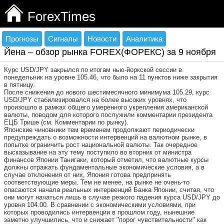
ForexTimes
Прогнозы
Сигналы
Новости
Аналитика
Йена – обзор рынка FOREX(ФОРЕКС) за 9 ноября
Курс USD/JPY закрылся по итогам нью-йоркской сессии в
понедельник на уровне 105.46, что было на 11 пунктов ниже закрытия
в пятницу.
После снижения до нового шестимесячного минимума 105.29, курс
USD/JPY стабилизировался на более высоких уровнях, что
произошло в рамках общего умеренного укрепления американской
валюты, поводом для которого послужили комментарии президента
ЕЦБ Трише (см. Комментарии по рынку).
Японские чиновники тем временем продолжают периодически
предупреждать о возможности интервенций на валютном рынке, в
попытке ограничить рост национальной валюты. Так очередное
высказывание на эту тему поступило во вторник от министра
финансов Японии Танигаки, который отметил, что валютные курсы
должны отражать фундаментальные экономические условия, а в
случае отклонения от них, Япония готова предпринять
соответствующие меры. Тем не менее, на рынке не очень-то
опасаются начала реальных интервенций Банка Японии, считая, что
они могут начаться лишь в случае резкого падения курса USD/JPY до
уровня 104.00. В сравнении с экономическими условиями, при
которых проводились интервенции в прошлом году, нынешние
заметно улучшились, что и снижает "порог чувствительности" как