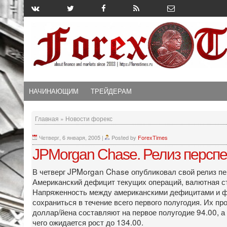
НАЧИНАЮЩИМ
ТРЕЙДЕРАМ
Главная
»
Новости форекс
Четверг, 6 января, 2005
|
Posted by
ForexTimes
JPMorgan Chase. Релиз перспек
В четверг JPMorgan Chase опубликовал свой релиз пер
Американский дефицит текущих операций, валютная стр
Напряженность между американскими дефицитами и фе
сохраниться в течение всего первого полугодия. Их пр
доллар/йена составляют на первое полугодие 94.00, а
чего ожидается рост до 134.00.