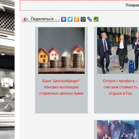
Понрав
Поделиться…
Банк “ЦентроКредит”
Отпуск с профита –
обновил коллекцию
считаем стоимость
старинных ценных бумаг
отдыха в Гоа