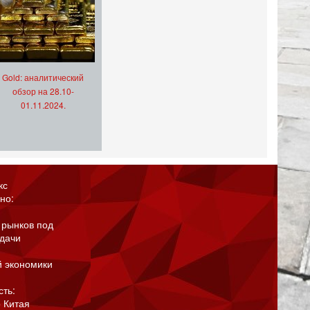
Gold: аналитический
обзор на 28.10-
01.11.2024.
кс
но:
 рынков под
адачи
й экономики
сть:
 Китая