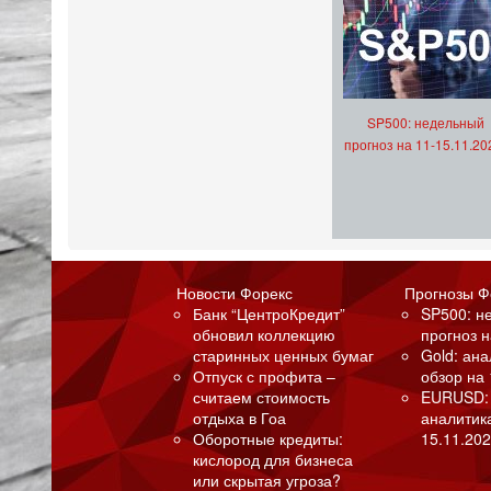
SP500: недельный
прогноз на 11-15.11.20
Новости Форекс
Прогнозы Ф
Банк “ЦентроКредит”
SP500: н
обновил коллекцию
прогноз н
старинных ценных бумаг
Gold: ан
Отпуск с профита –
обзор на 
считаем стоимость
EURUSD:
отдыха в Гоа
аналитик
Оборотные кредиты:
15.11.202
кислород для бизнеса
или скрытая угроза?