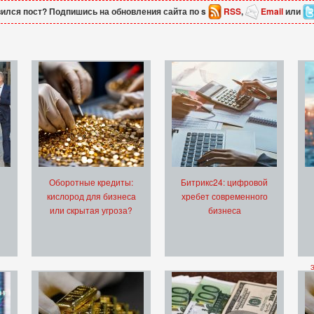
ился пост? Подпишись на обновления сайта по s
RSS
,
Email
или
Оборотные кредиты:
Битрикс24: цифровой
кислород для бизнеса
хребет современного
или скрытая угроза?
бизнеса