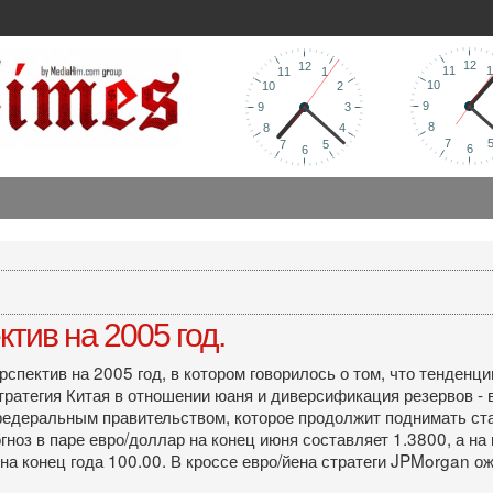
тив на 2005 год.
спектив на 2005 год, в котором говорилось о том, что тенденци
атегия Китая в отношении юаня и диверсификация резервов - вс
деральным правительством, которое продолжит поднимать став
огноз в паре евро/доллар на конец июня составляет 1.3800, а на
 на конец года 100.00. В кроссе евро/йена стратеги JPMorgan о