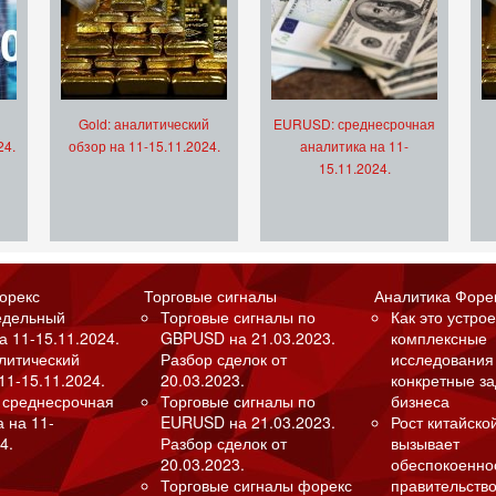
Gold: аналитический
EURUSD: среднесрочная
24.
обзор на 11-15.11.2024.
аналитика на 11-
15.11.2024.
орекс
Торговые сигналы
Аналитика Форе
едельный
Торговые сигналы по
Как это устрое
а 11-15.11.2024.
GBPUSD на 21.03.2023.
комплексные
алитический
Разбор сделок от
исследования
11-15.11.2024.
20.03.2023.
конкретные з
 среднесрочная
Торговые сигналы по
бизнеса
а на 11-
EURUSD на 21.03.2023.
Рост китайско
4.
Разбор сделок от
вызывает
20.03.2023.
обеспокоенно
Торговые сигналы форекс
правительство