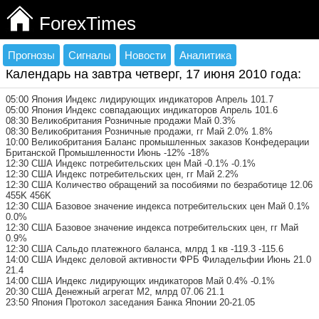
ForexTimes
Прогнозы
Сигналы
Новости
Аналитика
Календарь на завтра четверг, 17 июня 2010 года:
05:00 Япония Индекс лидирующих индикаторов Апрель 101.7
05:00 Япония Индекс совпадающих индикаторов Апрель 101.6
08:30 Великобритания Розничные продажи Май 0.3%
08:30 Великобритания Розничные продажи, гг Май 2.0% 1.8%
10:00 Великобритания Баланс промышленных заказов Конфедерации
Британской Промышленности Июнь -12% -18%
12:30 США Индекс потребительских цен Май -0.1% -0.1%
12:30 США Индекс потребительских цен, гг Май 2.2%
12:30 США Количество обращений за пособиями по безработице 12.06
455K 456K
12:30 США Базовое значение индекса потребительских цен Май 0.1%
0.0%
12:30 США Базовое значение индекса потребительских цен, гг Май
0.9%
12:30 США Сальдо платежного баланса, млрд 1 кв -119.3 -115.6
14:00 США Индекс деловой активности ФРБ Филадельфии Июнь 21.0
21.4
14:00 США Индекс лидирующих индикаторов Май 0.4% -0.1%
20:30 США Денежный агрегат М2, млрд 07.06 21.1
23:50 Япония Протокол заседания Банка Японии 20-21.05