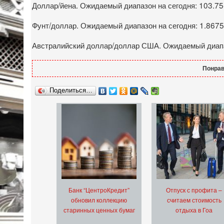
Доллар/йена. Ожидаемый диапазон на сегодня: 103.75
Фунт/доллар. Ожидаемый диапазон на сегодня: 1.8675-
Австралийский доллар/доллар США. Ожидаемый диапаз
Понрав
Поделиться…
Банк “ЦентроКредит”
Отпуск с профита –
обновил коллекцию
считаем стоимость
старинных ценных бумаг
отдыха в Гоа