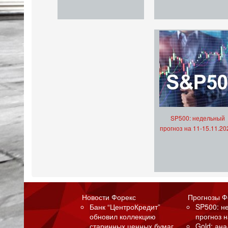
SP500: недельный
прогноз на 11-15.11.20
Новости Форекс
Прогнозы Ф
Банк “ЦентроКредит”
SP500: н
обновил коллекцию
прогноз н
старинных ценных бумаг
Gold: ан