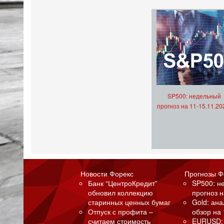
SP500: недельный
прогноз на 11-15.11.20
Новости Форекс
Прогнозы Ф
Банк “ЦентроКредит”
SP500: н
обновил коллекцию
прогноз н
старинных ценных бумаг
Gold: ан
Отпуск с профита –
обзор на 
считаем стоимость
EURUSD: