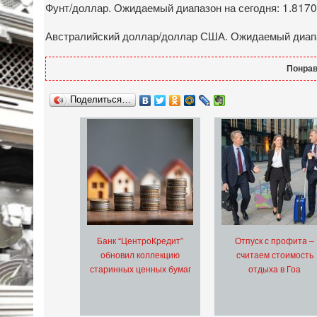
Фунт/доллар. Ожидаемый диапазон на сегодня: 1.8170
Австралийский доллар/доллар США. Ожидаемый диапаз
Понрав
Поделиться…
Банк “ЦентроКредит”
Отпуск с профита –
обновил коллекцию
считаем стоимость
старинных ценных бумаг
отдыха в Гоа