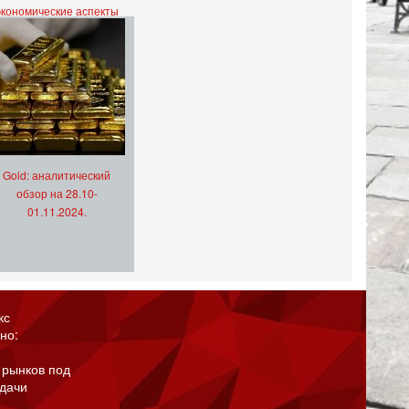
экономические аспекты
Gold: аналитический
обзор на 28.10-
01.11.2024.
кс
но:
 рынков под
адачи