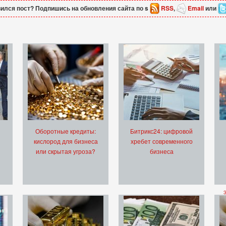
ился пост? Подпишись на обновления сайта по s
RSS
,
Email
или
Оборотные кредиты:
Битрикс24: цифровой
кислород для бизнеса
хребет современного
или скрытая угроза?
бизнеса