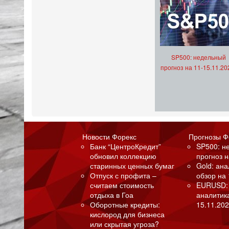
SP500: недельный
прогноз на 11-15.11.20
Новости Форекс
Прогнозы Ф
Банк “ЦентроКредит”
SP500: н
обновил коллекцию
прогноз н
старинных ценных бумаг
Gold: ан
Отпуск с профита –
обзор на 
считаем стоимость
EURUSD:
отдыха в Гоа
аналитик
Оборотные кредиты:
15.11.202
кислород для бизнеса
или скрытая угроза?