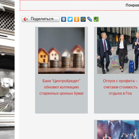
Понрав
Поделиться…
Банк “ЦентроКредит”
Отпуск с профита –
обновил коллекцию
считаем стоимость
старинных ценных бумаг
отдыха в Гоа