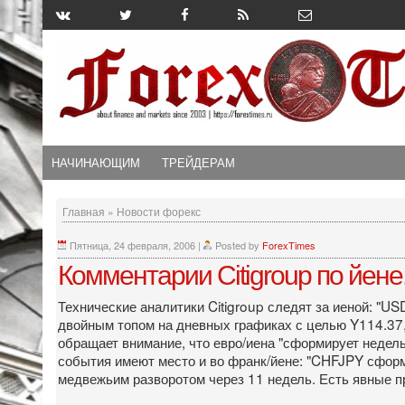
НАЧИНАЮЩИМ
ТРЕЙДЕРАМ
Главная
»
Новости форекс
Пятница, 24 февраля, 2006
|
Posted by
ForexTimes
Комментарии Citigroup по йене
Технические аналитики Citigroup следят за иеной: "U
двойным топом на дневных графиках с целью Y114.37, 
обращает внимание, что евро/иена "сформирует недель
события имеют место и во франк/йене: "CHFJPY сформ
медвежьим разворотом через 11 недель. Есть явные пр