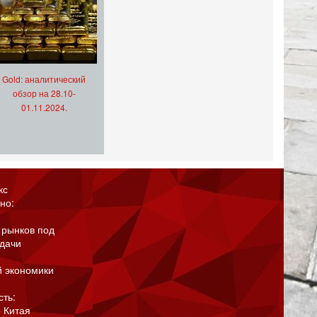
Gold: аналитический
обзор на 28.10-
01.11.2024.
кс
но:
 рынков под
адачи
й экономики
сть:
 Китая