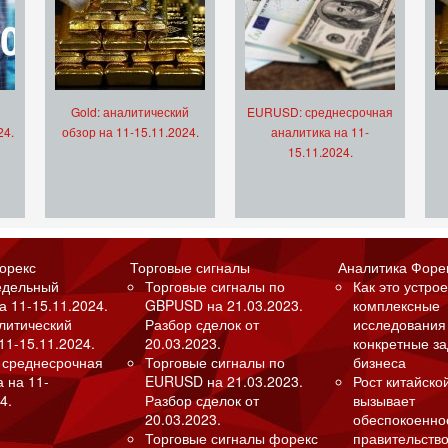
Gold: аналитический
EURUSD: среднесрочная
24.
обзор на 11-15.11.2024.
аналитика на 11-
15.11.2024.
орекс
Торговые сигналы
Аналитика Форе
едельный
Торговые сигналы по
Как это устрое
а 11-15.11.2024.
GBPUSD на 21.03.2023.
комплексные
алитический
Разбор сделок от
исследования
11-15.11.2024.
20.03.2023.
конкретные з
 среднесрочная
Торговые сигналы по
бизнеса
а на 11-
EURUSD на 21.03.2023.
Рост китайско
4.
Разбор сделок от
вызывает
20.03.2023.
обеспокоенно
Торговые сигналы форекс
правительство