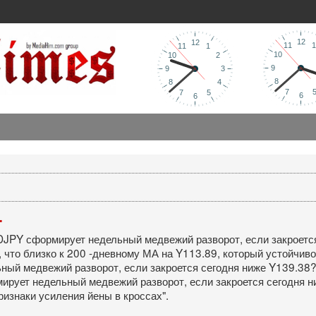
.
SDJPY сформирует недельный медвежий разворот, если закроется
что близко к 200 -дневному МА на Y113.89, который устойчиво 
ный медвежий разворот, если закроется сегодня ниже Y139.38?.
ирует недельный медвежий разворот, если закроется сегодня н
изнаки усиления йены в кроссах".