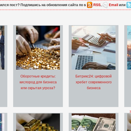
ился пост? Подпишись на обновления сайта по s
RSS
,
Email
или
Оборотные кредиты:
Битрикс24: цифровой
кислород для бизнеса
хребет современного
или скрытая угроза?
бизнеса