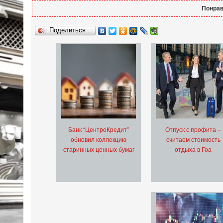
Понрав
Поделиться…
Банк “ЦентроКредит”
Отпуск с профита –
обновил коллекцию
считаем стоимость
старинных ценных бумаг
отдыха в Гоа