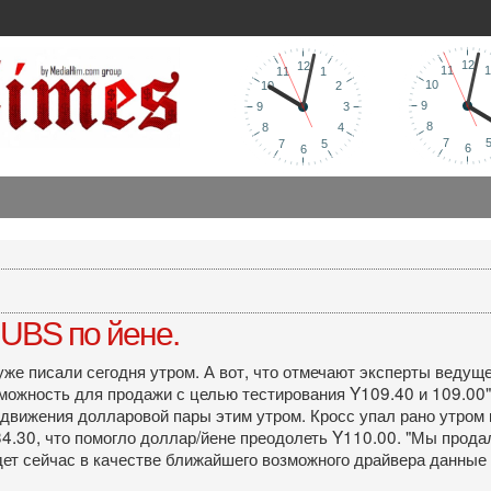
UBS по йене.
же писали сегодня утром. А вот, что отмечают эксперты ведущ
ожность для продажи с целью тестирования Y109.40 и 109.00",
 движения долларовой пары этим утром. Кросс упал рано утром 
34.30, что помогло доллар/йене преодолеть Y110.00. "Мы прод
дет сейчас в качестве ближайшего возможного драйвера данные