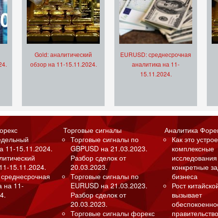
Gold: аналитический
EURUSD: среднесрочная
24.
обзор на 11-15.11.2024.
аналитика на 11-
15.11.2024.
орекс
Торговые сигналы
Аналитика Форе
едельный
Торговые сигналы по
Как это устрое
а 11-15.11.2024.
GBPUSD на 21.03.2023.
комплексные
алитический
Разбор сделок от
исследования
11-15.11.2024.
20.03.2023.
конкретные з
 среднесрочная
Торговые сигналы по
бизнеса
а на 11-
EURUSD на 21.03.2023.
Рост китайско
4.
Разбор сделок от
вызывает
20.03.2023.
обеспокоенно
Торговые сигналы форекс
правительство