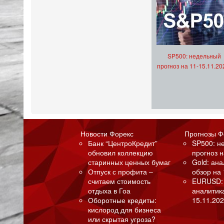
SP500: недельный
прогноз на 11-15.11.20
Новости Форекс
Прогнозы Ф
Банк “ЦентроКредит”
SP500: н
обновил коллекцию
прогноз н
старинных ценных бумаг
Gold: ан
Отпуск с профита –
обзор на 
считаем стоимость
EURUSD:
отдыха в Гоа
аналитик
Оборотные кредиты:
15.11.202
кислород для бизнеса
или скрытая угроза?