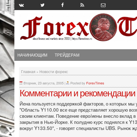
НАЧИНАЮЩИМ
ТРЕЙДЕРАМ
Главная
»
Новости форекс
Вторник, 23 августа, 2005
|
Posted by
ForexTimes
Комментарии и рекомендации 
Йена пользуется поддержкой факторов, о которых мы у
"Область Y110.00 все еще представляет хорошую возм
своим клиентам. Поведение евро/иены внесло вклад в
закрытия в Нью-Йорке. К полудню курс поднялся к Y1
вокруг Y133.50", - говорят специалисты UBS. Рынок ж