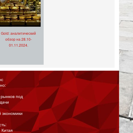
Gold: аналитический
обзор на 28.10-
01.11.2024.
кс
но:
 рынков под
адачи
й экономики
сть:
 Китая