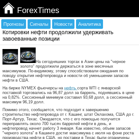
ForexTimes
Прогнозы
Сигналы
Новости
Аналитика
Котировки нефти продолжили удерживать
завоеванные позиции
На сегодняшних торгах в Азии цены на "черное
золото" продолжили держаться в зоне месячных
максимумов. По-видимому, этому способствовали ожидания по
поводу открытия нефтепровода и новости об уменьшении запасов
нефти в США.
На бирже NYMEX фьючерсы на
нефть
сорта WTI с январской
поставкой торговались на 96,87 долл за баррель, поднявшись в цене
на 0,82%. Сессионный минимум составил 93,68 долл, а сессионный
максимум 96,19 долл.
Помимо этого, сообщается, что подходит к завершению
строительство нефтепровода от г. Кашинг, штат Оклахома, США до г.
Порт-Артур, Техас. Ожидается, что с его помощью получится
переправлять около 700 тысяч баррелей нефти в день, и
нефтепровод начнет работу 3 января. Как известно, объем запасов
"черного золота" в Кашинге достиг максимума с июля на фоне роста
производства нефти в США, но поставки в Техас были ограничены