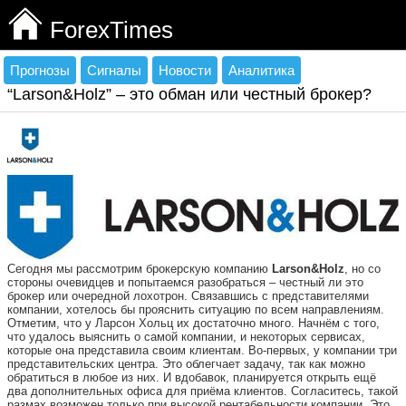
ForexTimes
Прогнозы
Сигналы
Новости
Аналитика
“Larson&Holz” – это обман или честный брокер?
Сегодня мы рассмотрим брокерскую компанию
Larson&Holz
, но со
стороны очевидцев и попытаемся разобраться – честный ли это
брокер или очередной лохотрон. Связавшись с представителями
компании, хотелось бы прояснить ситуацию по всем направлениям.
Отметим, что у Ларсон Хольц их достаточно много. Начнём с того,
что удалось выяснить о самой компании, и некоторых сервисах,
которые она представила своим клиентам. Во-первых, у компании три
представительских центра. Это облегчает задачу, так как можно
обратиться в любое из них. И вдобавок, планируется открыть ещё
два дополнительных офиса для приёма клиентов. Согласитесь, такой
размах возможен только при высокой рентабельности компании. Это