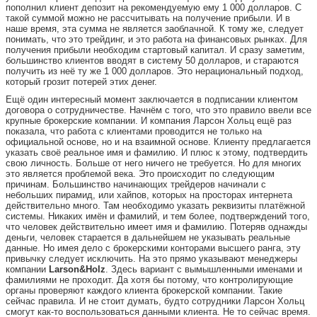
пополнил клиент депозит на рекомендуемую ему 1 000 долларов. С
такой суммой можно не рассчитывать на получение прибыли. И в
наше время, эта сумма не является заоблачной. К тому же, следует
понимать, что это трейдинг, и это работа на финансовых рынках. Для
получения прибыли необходим стартовый капитал. И сразу заметим,
большинство клиентов вводят в систему 50 долларов, и стараются
получить из неё ту же 1 000 долларов. Это нерациональный подход,
который грозит потерей этих денег.
Ещё один интересный момент заключается в подписании клиентом
договора о сотрудничестве. Начнём с того, что это правило ввели все
крупные брокерские компании. И компания Ларсон Хольц ещё раз
показала, что работа с клиентами проводится не только на
официальной основе, но и на взаимной основе. Клиенту предлагается
указать своё реальное имя и фамилию. И плюс к этому, подтвердить
свою личность. Больше от него ничего не требуется. Но для многих
это является проблемой века. Это происходит по следующим
причинам. Большинство начинающих трейдеров начинали с
небольших пирамид, или хайпов, которых на просторах интернета
действительно много. Там необходимо указать реквизиты платёжной
системы. Никаких имён и фамилий, и тем более, подтверждений того,
что человек действительно имеет имя и фамилию. Потеряв однажды
деньги, человек старается в дальнейшем не указывать реальные
данные. Но имея дело с брокерскими конторами высшего ранга, эту
привычку следует исключить. На это прямо указывают менеджеры
компании
Larson&Holz
. Здесь вариант с вымышленными именами и
фамилиями не проходит. Да хотя бы потому, что контролирующие
органы проверяют каждого клиента брокерской компании. Такие
сейчас правила. И не стоит думать, будто сотрудники Ларсон Хольц
смогут как-то воспользоваться данными клиента. Не то сейчас время.