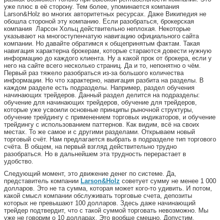
уже плюс в её сторону. Тем более, упоминается компания
Larson&Holz во многих авторитетных ресурсах. Даже Википедия не
обошла стороной эту компанию. Если разобраться, брокерская
компания Ларсон Хольц действительно неплохая. Некоторые
указывают на многоступенчатую навигацию официального сайта
компании. Но давайте обратимся к общепринятым фактам. Такая
навигация характерна брокерам, которые стараются довести нужную
информацию до каждого клиента. Ну а какой прок от брокера, если у
него на сайте всего несколько страниц. Да и то, непонятно о чём.
Первый раз тяжело разобраться из-за большого количества
информации. Но что характерно, навигация разбита на разделы. В
каждом разделе есть подразделы. Например, раздел обучения
начинающих трейдеров. Данный раздел делится на подразделы:
обучение для начинающих трейдеров, обучение для трейдеров,
которые уже усвоили основные принципы рыночной структуры,
обучение трейдингу с применением торговых индикаторов, и обучение
трейдингу с использованием паттернов. Как видим, всё на своих
местах. То же самое и с другими разделами. Открываем новый
торговый счёт. Нам предлагается выбрать в подразделе тип торгового
счёта. В общем, на первый взгляд действительно трудно
разобраться. Но в дальнейшем эта трудность перерастает в
удобство.
Следующий момент, это движение денег по системе. Да,
представитель компании
Larson&Holz
советует сумму не менее 1 000
долларов. Это не та сумма, которая может кого-то удивить. И потом,
какой смысл компании обслуживать торговые счета, депозиты
которых не превышают 100 долларов. Здесь даже начинающий
трейдер подтвердит, что с такой суммой торговать невозможно. Мы
уже не говорим о 10 долларах. Это вообще смешно. Допустим,