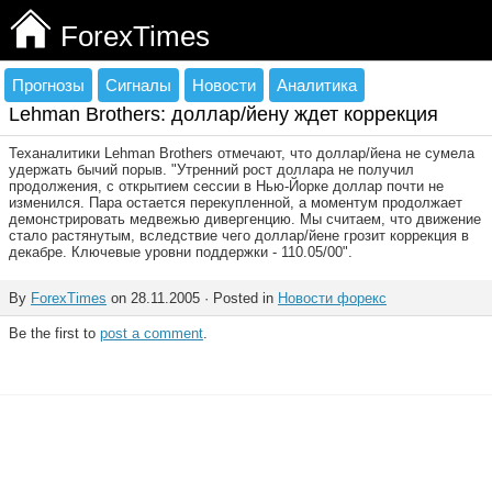
ForexTimes
Прогнозы
Сигналы
Новости
Аналитика
Lehman Brothers: доллар/йену ждет коррекция
Теханалитики Lehman Brothers отмечают, что доллар/йена не сумела
удержать бычий порыв. "Утренний рост доллара не получил
продолжения, с открытием сессии в Нью-Йорке доллар почти не
изменился. Пара остается перекупленной, а моментум продолжает
демонстрировать медвежью дивергенцию. Мы считаем, что движение
стало растянутым, вследствие чего доллар/йене грозит коррекция в
декабре. Ключевые уровни поддержки - 110.05/00".
By
ForexTimes
on 28.11.2005 · Posted in
Новости форекс
Be the first to
post a comment
.