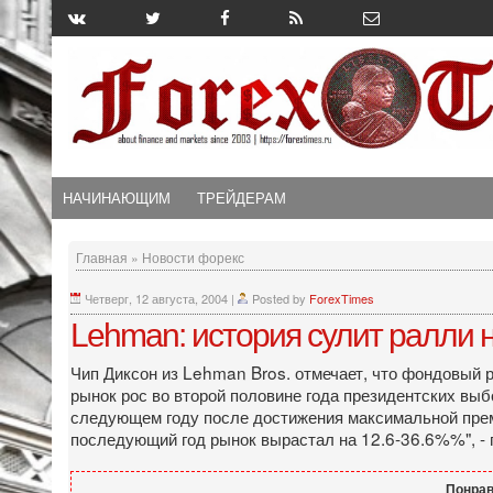
НАЧИНАЮЩИМ
ТРЕЙДЕРАМ
Главная
»
Новости форекс
Четверг, 12 августа, 2004
|
Posted by
ForexTimes
Lehman: история сулит ралли на
Чип Диксон из Lehman Bros. отмечает, что фондовый 
рынок рос во второй половине года президентских выбо
следующем году после достижения максимальной премии
последующий год рынок вырастал на 12.6-36.6%%", - 
Понрав