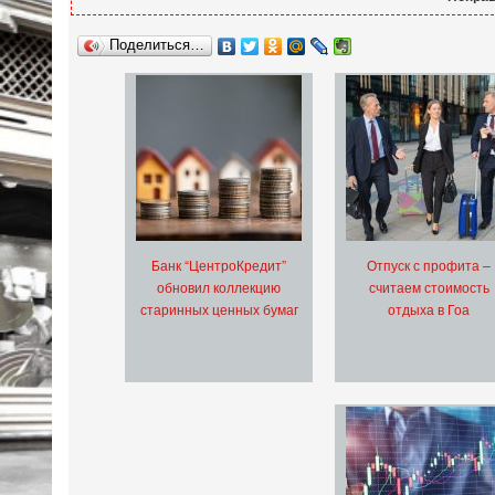
Поделиться…
Банк “ЦентроКредит”
Отпуск с профита –
обновил коллекцию
считаем стоимость
старинных ценных бумаг
отдыха в Гоа