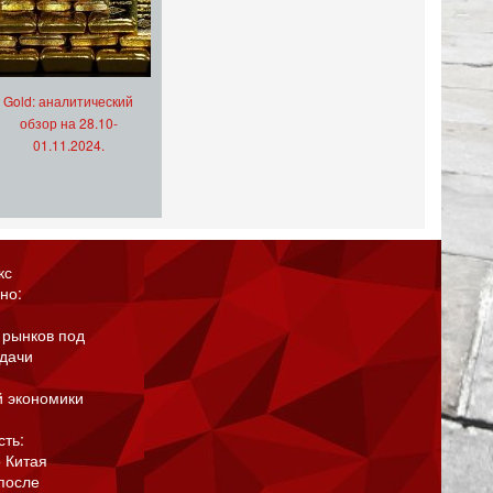
Gold: аналитический
обзор на 28.10-
01.11.2024.
кс
но:
 рынков под
адачи
й экономики
сть:
 Китая
после