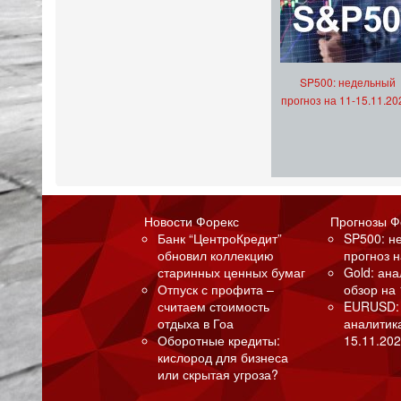
SP500: недельный
прогноз на 11-15.11.20
Новости Форекс
Прогнозы Ф
Банк “ЦентроКредит”
SP500: н
обновил коллекцию
прогноз н
старинных ценных бумаг
Gold: ан
Отпуск с профита –
обзор на 
считаем стоимость
EURUSD:
отдыха в Гоа
аналитик
Оборотные кредиты:
15.11.202
кислород для бизнеса
или скрытая угроза?