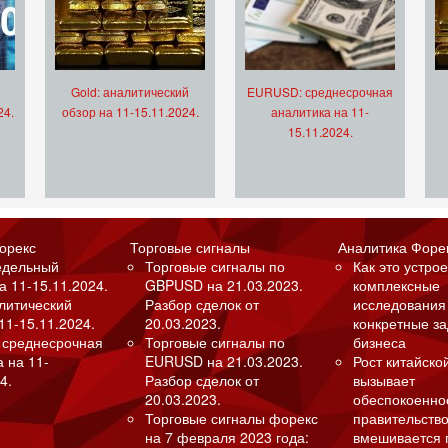
Gold: аналитический
EURUSD: среднесрочная
24.
обзор на 11-15.11.2024.
аналитика на 11-
15.11.2024.
орекс
Торговые сигналы
Аналитика Форе
едельный
Торговые сигналы по
Как это устрое
а 11-15.11.2024.
GBPUSD на 21.03.2023.
комплексные
алитический
Разбор сделок от
исследования
11-15.11.2024.
20.03.2023.
конкретные з
 среднесрочная
Торговые сигналы по
бизнеса
а на 11-
EURUSD на 21.03.2023.
Рост китайско
4.
Разбор сделок от
вызывает
20.03.2023.
обеспокоенно
Торговые сигналы форекс
правительство
на 7 февраля 2023 года:
вмешивается 