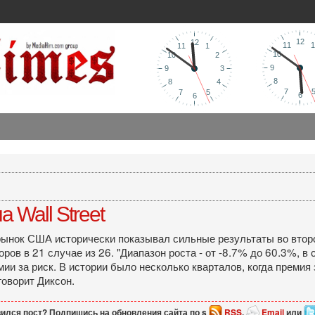
 Wall Street
рынок США исторически показывал сильные результаты во второ
ров в 21 случае из 26. "Диапазон роста - от -8.7% до 60.3%, в 
 за риск. В истории было несколько кварталов, когда премия з
говорит Диксон.
ился пост? Подпишись на обновления сайта по s
RSS
,
Email
или