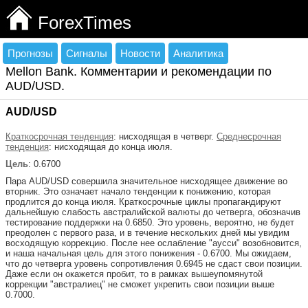
ForexTimes
Прогнозы
Сигналы
Новости
Аналитика
Mellon Bank. Комментарии и рекомендации по
AUD/USD.
AUD/USD
Краткосрочная тенденция
: нисходящая в четверг.
Среднесрочная
тенденция
: нисходящая до конца июля.
Цель
: 0.6700
Пара AUD/USD совершила значительное нисходящее движение во
вторник. Это означает начало тенденции к понижению, которая
продлится до конца июля. Краткосрочные циклы пропагандируют
дальнейшую слабость австралийской валюты до четверга, обозначив
тестирование поддержки на 0.6850. Это уровень, вероятно, не будет
преодолен с первого раза, и в течение нескольких дней мы увидим
восходящую коррекцию. После нее ослабление "аусси" возобновится,
и наша начальная цель для этого понижения - 0.6700. Мы ожидаем,
что до четверга уровень сопротивления 0.6945 не сдаст свои позиции.
Даже если он окажется пробит, то в рамках вышеупомянутой
коррекции "австралиец" не сможет укрепить свои позиции выше
0.7000.