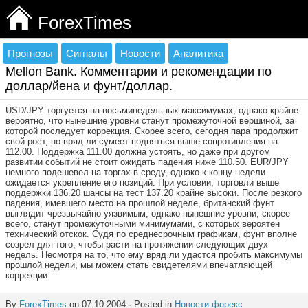
ForexTimes
Прогнозы
Сигналы
Новости
Аналитика
Mellon Bank. Комментарии и рекомендации по
доллар/йена и фунт/доллар.
USD/JPY торгуется на восьминедельных максимумах, однако крайне
вероятно, что нынешние уровни станут промежуточной вершиной, за
которой последует коррекция. Скорее всего, сегодня пара продолжит
свой рост, но вряд ли сумеет подняться выше сопротивления на
112.00. Поддержка 111.00 должна устоять, но даже при другом
развитии событий не стоит ожидать падения ниже 110.50. EUR/JPY
немного подешевел на торгах в среду, однако к концу недели
ожидается укрепление его позиций. При условии, торговли выше
поддержки 136.20 шансы на тест 137.20 крайне высоки. После резкого
падения, имевшего место на прошлой неделе, британский фунт
выглядит чрезвычайно уязвимым, однако нынешние уровни, скорее
всего, станут промежуточными минимумами, с которых вероятен
технический отскок. Судя по среднесрочным графикам, фунт вполне
созрел для того, чтобы расти на протяжении следующих двух
недель. Несмотря на то, что ему вряд ли удастся пробить максимумы
прошлой недели, мы можем стать свидетелями впечатляющей
коррекции.
By
ForexTimes
on 07.10.2004 · Posted in
Новости форекс