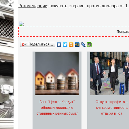
Рекомендации
: покупать стерлинг против доллара от 1
Понрав
Поделиться…
Банк “ЦентроКредит”
Отпуск с профита –
обновил коллекцию
считаем стоимость
старинных ценных бумаг
отдыха в Гоа