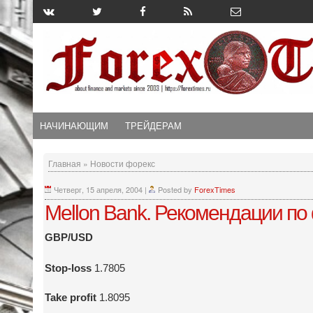
НАЧИНАЮЩИМ
ТРЕЙДЕРАМ
Главная
»
Новости форекс
Четверг, 15 апреля, 2004
|
Posted by
ForexTimes
Mellon Bank. Рекомендации по
GBP/USD
Stop-loss
1.7805
Take profit
1.8095