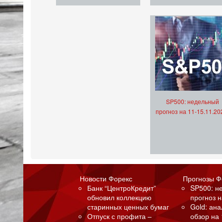
SP500: недельный
прогноз на 11-15.11.20
Новости Форекс
Прогнозы Ф
Банк “ЦентроКредит”
SP500: н
обновил коллекцию
прогноз н
старинных ценных бумаг
Gold: ан
Отпуск с профита –
обзор на 