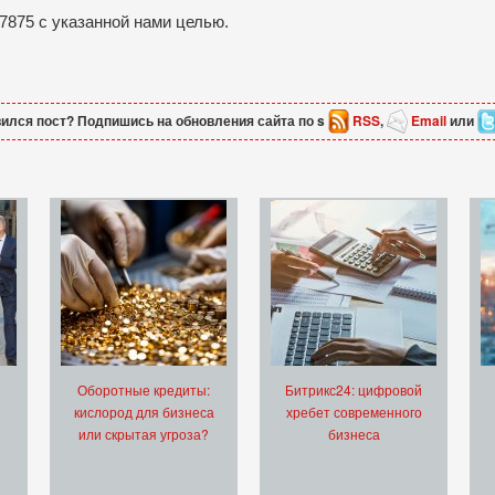
.7875 с указанной нами целью.
ился пост? Подпишись на обновления сайта по s
RSS
,
Email
или
Оборотные кредиты:
Битрикс24: цифровой
кислород для бизнеса
хребет современного
или скрытая угроза?
бизнеса