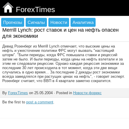
ForexTimes
Прогнозы
Сигналы
Новости
Аналитика
Merrill Lynch: рост ставок и цен на нефть опасен
для экономики
Девид Розенберг из Merrill Lynch отмечает, что высокие цены на
нефть и ужесточение политики ФРС могут вызвать "настоящий
шторм". "Были периоды, когда ФРС повышала ставки и рецессий
затем не было. И были периоды, когда цены на нефть взлетали и за
этим не следовали рецессии. Однако каждая рецессия экономики за
последние 30 лет происходила в тот момент, когда эти две вещи
случались в одно время... За последние 2 декады рост экономики
всегда замедлялся при растущих ценах на нефть", - говорит эксперт.
Розенберг считает, что ВВП в 4 квартале заметно сократится.
By
ForexTimes
on 25.05.2004 · Posted in
Новости форекс
Be the first to
post a comment
.