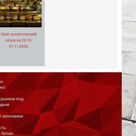
Gold: аналитический
обзор на 28.10-
01.11.2024.
кс
но:
 рынков под
адачи
й экономики
сть:
 Китая