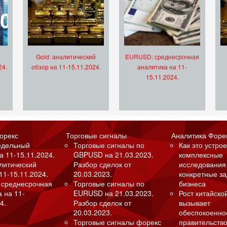
Gold: аналитический
EURUSD: среднесрочная
24.
обзор на 11-15.11.2024.
аналитика на 11-
15.11.2024.
орекс
Торговые сигналы
Аналитика Форе
едельный
Торговые сигналы по
Как это устрое
а 11-15.11.2024.
GBPUSD на 21.03.2023.
комплексные
алитический
Разбор сделок от
исследования
11-15.11.2024.
20.03.2023.
конкретные з
 среднесрочная
Торговые сигналы по
бизнеса
а на 11-
EURUSD на 21.03.2023.
Рост китайско
4.
Разбор сделок от
вызывает
20.03.2023.
обеспокоенно
Торговые сигналы форекс
правительство