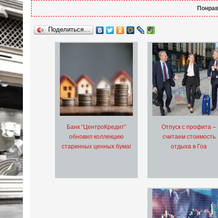
Понрав
Поделиться…
Банк “ЦентроКредит”
Отпуск с профита –
обновил коллекцию
считаем стоимость
старинных ценных бумаг
отдыха в Гоа