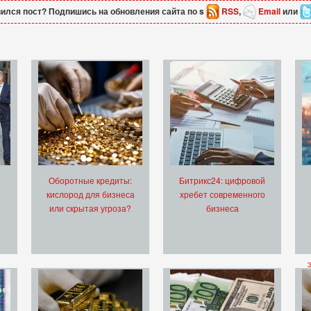
ился пост? Подпишись на обновления сайта по s
RSS
,
Email
или
Оборотные кредиты:
Битрикс24: цифровой
кислород для бизнеса
хребет современного
или скрытая угроза?
бизнеса