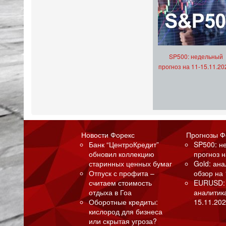
SP500: недельный
прогноз на 11-15.11.20
Новости Форекс
Прогнозы Ф
Банк “ЦентроКредит”
SP500: н
обновил коллекцию
прогноз н
старинных ценных бумаг
Gold: ан
Отпуск с профита –
обзор на 
считаем стоимость
EURUSD:
отдыха в Гоа
аналитик
Оборотные кредиты:
15.11.202
кислород для бизнеса
или скрытая угроза?