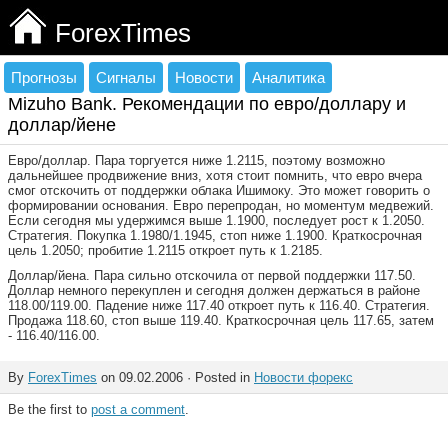
ForexTimes
Прогнозы
Сигналы
Новости
Аналитика
Mizuho Bank. Рекомендации по евро/доллару и
доллар/йене
Евро/доллар. Пара торгуется ниже 1.2115, поэтому возможно
дальнейшее продвижение вниз, хотя стоит помнить, что евро вчера
смог отскочить от поддержки облака Ишимоку. Это может говорить о
формировании основания. Евро перепродан, но моментум медвежий.
Если сегодня мы удержимся выше 1.1900, последует рост к 1.2050.
Стратегия. Покупка 1.1980/1.1945, стоп ниже 1.1900. Краткосрочная
цель 1.2050; пробитие 1.2115 откроет путь к 1.2185.
Доллар/йена. Пара сильно отскочила от первой поддержки 117.50.
Доллар немного перекуплен и сегодня должен держаться в районе
118.00/119.00. Падение ниже 117.40 откроет путь к 116.40. Стратегия.
Продажа 118.60, стоп выше 119.40. Краткосрочная цель 117.65, затем
- 116.40/116.00.
By
ForexTimes
on 09.02.2006 · Posted in
Новости форекс
Be the first to
post a comment
.