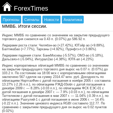
ForexTimes
Прогнозы
Сигналы
Новости
Аналитика
ММВБ. Итоги сессии.
Индекс ММВБ по сравнению со значением на закрытие предыдущего
торгового дня снизился на 0.43 п. (0.07%) до 586.92 п.
Лидерами роста стали: Челябэн-ао (+27.42%), ЮТэйр ао (+9.89%),
Балтика5ао (+7.77%), Тарханы (+4.92%), Пурнфгз-п (+3.86%).
Лидерами падения стали: БанкМосквы (-5.57%), ОМЗ-ао (-5.18%),
Дальсвяз-п (-5.04%), Интурал2ао (-4.38%), ЮТК-ап (-4.23%).
Индекс корпоративных облигаций ММВБ по сравнению со значением
на закрытие предыдущего торгового дня вырос на 0.07 п. (0.07%) до
103.2 п. По состоянию на 18:00 мск с корпоративными облигациями
заключено 567 сделок на сумму 2314.47 млн. руб. Доходность по
облигациям НортгазФин с датой погашения в ноябре 2005 г. составила
13.27% (-2.26 п.п.), по облигациям РЖД-03обл с датой погашения в
декабре 2009 г. — 8.28% (-0.03 п.п.), по облигациям ФСК ЕЭС-01 с
датой погашения в декабре 2007 г. — 7.9% (-0.03 п.п.), по облигациям
Таттелеком с датой погашения в мае 2007 г. — 11.04% (-0.39 п.п.), по
облигациям Разгуляй-1 с датой погашения в июне 2006 г. — 14.4%
(-0.22 п.п.). Значение ценового индекса RGBI составило 112.77. По
сравнению с закрытием предыдущего дня он вырос на 0.02 пунктов
(0.02%).