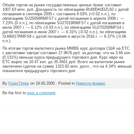
Объём торгов на рынке государственных ценных бумаг составил
1007.63 млн. руб. Доходность по облигациям RU000A0DZL92 с датой
погашения в сентябре 2005 г. составила 4.03% (+0.02 п.п.), по
облигациям SU25058RMFS7 с датой погашения в апреле 2008 г. —
7.23% (0 п.п.), по облигациям SU27019RMFS7 с датой погашения в
июле 2007 г. — 6.12% (-0.03 п.п.), по облигациям SU27025RMFS4 с
датой погашения в июне 2007 г. — 6.31% (-0.02 п.п.), по облигациям
SU46017RMFS8 с датой погашения в августе 2016 г. — 8.37% (-0.06
п.п.).
По итогам торгов валютного рынка ММВБ курс доллара США на ЕТС
с расчетами 'завтра' составил 27.9676 руб. за доллар, что на 3.66 коп.
(0.131%) меньше курса предыдущего торгового дня. Курс евро на
ЕТС вырос на 10.47 коп. до 35.4561 руб. Всего на валютном рынке
заключено сделок на сумму 1323.92 млн. долл., что на 4.34% меньше
показателя предыдущего торгового дня
By
ForexTimes
on 19.05.2005 · Posted in
Новости форекс
Be the first to
post a comment
.