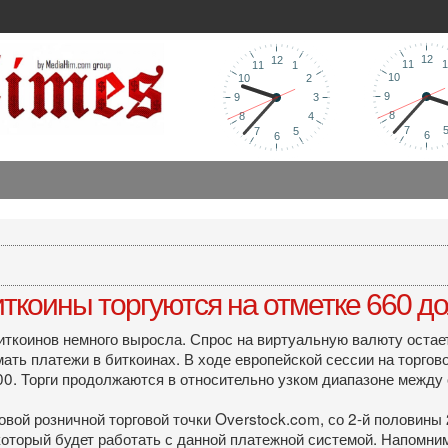
иткоины торгуются на отметке 660 д
иткоинов немного выросла. Спрос на виртуальную валюту остает
ать платежи в биткоинах. В ходе европейской сессии на торгов
0. Торги продолжаются в относительно узком диапазоне между 
вой розничной торговой точки Overstock.com, со 2-й половины 
оторый будет работать с данной платежной системой. Напомним