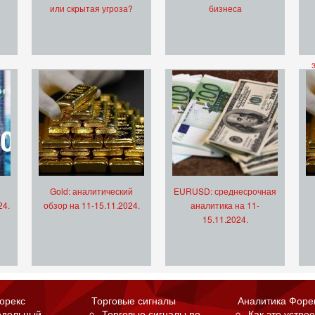
или скрытая угроза?
бизнеса
Gold: аналитический
EURUSD: среднесрочная
24.
обзор на 11-15.11.2024.
аналитика на 11-
15.11.2024.
орекс
Торговые сигналы
Аналитика Форе
едельный
Торговые сигналы по
Как это устрое