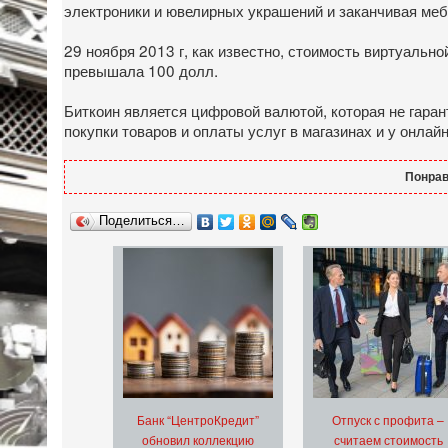
электроники и ювелирных украшений и заканчивая ме
29 ноября 2013 г, как известно, стоимость виртуальн
превышала 100 долл.
Биткоин является цифровой валютой, которая не гара
покупки товаров и оплаты услуг в магазинах и у онлай
Понрав
Поделиться…
Банк “ЦентроКредит”
Отпуск с профита –
обновил коллекцию
считаем стоимость