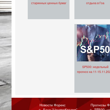
старинных ценных бумаг
отдыха в Гоа
SP500: недельный
прогноз на 11-15.11.20
Новости Форекс
Прогнозы Ф
Банк “ЦентроКредит”
SP500: н