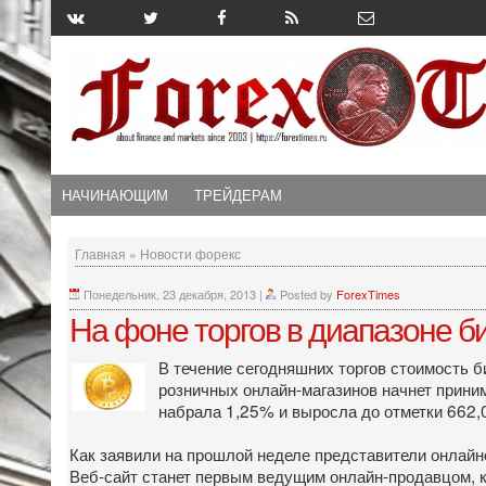
НАЧИНАЮЩИМ
ТРЕЙДЕРАМ
Главная
»
Новости форекс
Понедельник, 23 декабря, 2013
|
Posted by
ForexTimes
На фоне торгов в диапазоне б
В течение сегодняшних торгов стоимость б
розничных онлайн-магазинов начнет приним
набрала 1,25% и выросла до отметки 662,0
Как заявили на прошлой неделе представители онлайно
Веб-сайт станет первым ведущим онлайн-продавцом, к