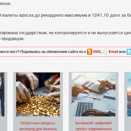
белью.
ой валюты вросла до рекордного максимума в 1241,10 долл за би
нтирована государством, не контролируется и не выпускается ц
н-продавцов.
ился пост? Подпишись на обновления сайта по s
RSS
,
Email
или
Оборотные кредиты:
Битрикс24: цифровой
кислород для бизнеса
хребет современного