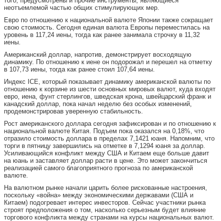
того, предусмотрены и прочие инструменты, являющиеся
неотъемлемой частью общих стимулирующих мер.
Евро по отношению к национальной валюте Японии также сокращает
свою стоимость. Сегодня единая валюта Европы переместилась на
уровень в 117,24 иены, тогда как ранее занимала строчку в 11,32
иены.
Американский доллар, напротив, демонстрирует восходящую
динамику. По отношению к иене он подорожал и перешел на отметку
в 107,73 иены, тогда как ранее стоил 107,64 иены.
Индекс ICE, который показывает динамику американской валюты по
отношению к корзине из шести основных мировых валют, куда входят
евро, иена, фунт стерлингов, шведская крона, швейцарский франк и
канадский доллар, пока начал неделю без особых изменений,
продемонстрировав уверенную стабильность.
Рост американского доллара сегодня зафиксирован и по отношению к
национальной валюте Китая. Подъем пока оказался на 0,18%, что
отразило стоимость доллара в пределах 7,1421 юаня. Напомним, что
торги в пятницу завершились на отметке в 7,1294 юаня за доллар.
Усиливающийся конфликт между США и Китаем еще больше давит
на юань и заставляет доллар расти в цене. Это может закончиться
реализацией самого благоприятного прогноза по американской
валюте.
На валютном рынке начали царить более рискованные настроения,
поскольку «война» между экономическими державами (США и
Китаем) подогревает интерес инвесторов. Сейчас участники рынка
строят предположения о том, насколько серьезным будет влияние
торгового конфликта между странами на курсы национальных валют.