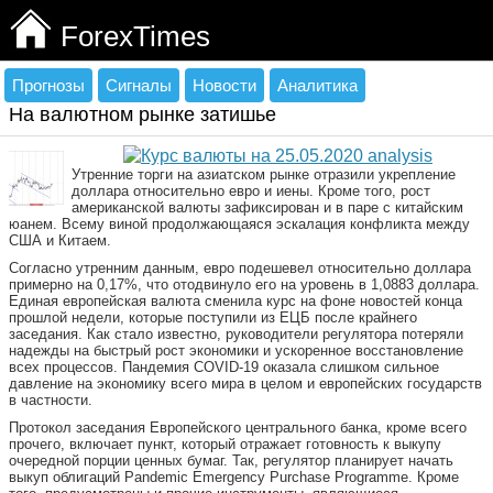
ForexTimes
Прогнозы
Сигналы
Новости
Аналитика
На валютном рынке затишье
Утренние торги на азиатском рынке отразили укрепление
доллара относительно евро и иены. Кроме того, рост
американской валюты зафиксирован и в паре с китайским
юанем. Всему виной продолжающаяся эскалация конфликта между
США и Китаем.
Согласно утренним данным, евро подешевел относительно доллара
примерно на 0,17%, что отодвинуло его на уровень в 1,0883 доллара.
Единая европейская валюта сменила курс на фоне новостей конца
прошлой недели, которые поступили из ЕЦБ после крайнего
заседания. Как стало известно, руководители регулятора потеряли
надежды на быстрый рост экономики и ускоренное восстановление
всех процессов. Пандемия COVID-19 оказала слишком сильное
давление на экономику всего мира в целом и европейских государств
в частности.
Протокол заседания Европейского центрального банка, кроме всего
прочего, включает пункт, который отражает готовность к выкупу
очередной порции ценных бумаг. Так, регулятор планирует начать
выкуп облигаций Pandemic Emergency Purchase Programme. Кроме