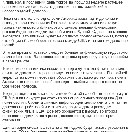
К примеру, в последний день торгов на прошлой неделе растущее
напряжение смогло оказать давление на австралийский и
новозеландский доллары.
Пока понятно только одно: если Америка решит идти до конца и
выведет свои компании из Гонконга, тем самым изменив статус
города как мирового финансового центра, реакция финансовых
рынков будет незамедлительной и очень бурной. Однако, по мнению
экспертов, это влияние будет не слишком продолжительным, потому
что общий объем оборота товаров между США и Гонконгом довольно
низкий.
В то же время опасаться следует больше за финансовую индустрию
самого Гонконга. Да и финансовые рынки сразу почувствуют перебои
в своей работе.
Тем не менее аналитики выражают надежду, что конфликт не зайдет
слишком далеко и стороны найдут способ его исчерпать. По крайней
мере, Китай может перестать обострять ситуацию до тех пор, пока в
Америке не появится новый президент, выборы которого состоятся
уже через полгода.
Текущая неделя не станет слишком богатой на события, поскольку в
США рынки не будут работать из-за национального праздника Дня
поминовения. Среди значимых инфоповодов можно считать отчет по
доверию потребителей и статистику по доходам и расходам
физических лиц в США. Все это ожидается к выходу во второй
половине недели, а пока рынок, скорее всего, ждет некоторая
стагнация.
Единая европейская валюта на этой неделе будет искать утешения в
отчетах IFO по Германии, также крайне важным будет уровень