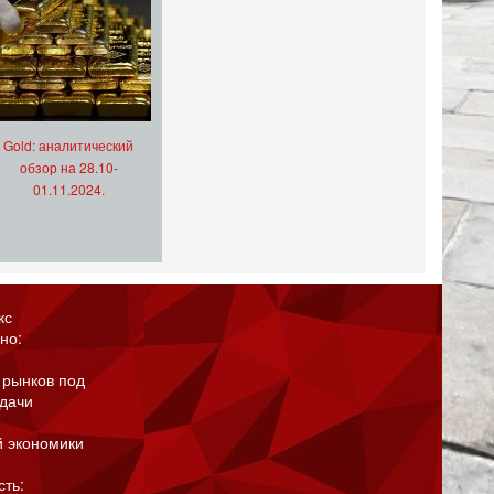
Gold: аналитический
обзор на 28.10-
01.11.2024.
кс
но:
 рынков под
адачи
й экономики
сть: