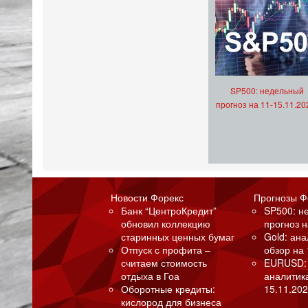
SP500: недельный
прогноз на 11-15.11.20
Новости Форекс
Прогнозы Ф
Банк “ЦентроКредит”
SP500: н
обновил коллекцию
прогноз н
старинных ценных бумаг
Gold: ан
Отпуск с профита –
обзор на 
считаем стоимость
EURUSD:
отдыха в Гоа
аналитик
Оборотные кредиты:
15.11.202
кислород для бизнеса