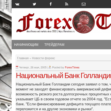
НАЧИНАЮЩИМ
ТРЕЙДЕРАМ
Главная
»
Новости форекс
Четверг, 26 мая, 2005
|
Posted by
ForexTimes
Национальный Банк Голландии
Национальный Банк Голландии сегодня заявил о том, ч
момент не заходят финансировать американский дефиц
возможность резкого роста долгосрочных процентных 
указывает ЦБ в своем годовом отчете за 2004 год. "Ес
банк. "Если финансирование дефицита текущего плате
переложится и на другие экономики и рынки".