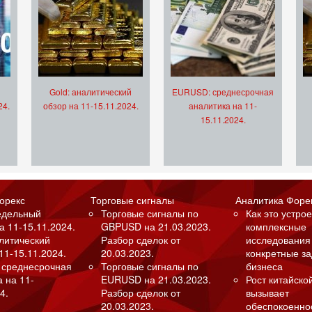
Gold: аналитический
EURUSD: среднесрочная
24.
обзор на 11-15.11.2024.
аналитика на 11-
15.11.2024.
орекс
Торговые сигналы
Аналитика Форе
едельный
Торговые сигналы по
Как это устрое
а 11-15.11.2024.
GBPUSD на 21.03.2023.
комплексные
алитический
Разбор сделок от
исследования
11-15.11.2024.
20.03.2023.
конкретные з
 среднесрочная
Торговые сигналы по
бизнеса
а на 11-
EURUSD на 21.03.2023.
Рост китайско
4.
Разбор сделок от
вызывает
20.03.2023.
обеспокоенно