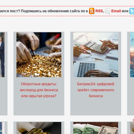
ился пост? Подпишись на обновления сайта по s
RSS
,
Email
или
Оборотные кредиты:
Битрикс24: цифровой
кислород для бизнеса
хребет современного
или скрытая угроза?
бизнеса