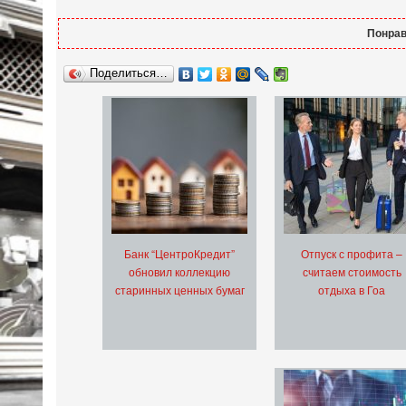
Понрав
Поделиться…
Банк “ЦентроКредит”
Отпуск с профита –
обновил коллекцию
считаем стоимость
старинных ценных бумаг
отдыха в Гоа