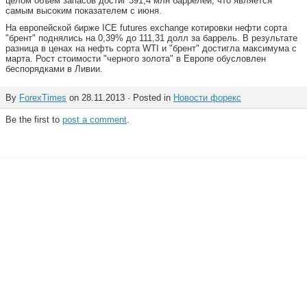
целом объем запасов достиг 391,4 млн баррелей, что является
самым высоким показателем с июня.
На европейской бирже ICE futures exchange котировки нефти сорта
"брент" поднялись на 0,39% до 111,31 долл за баррель. В результате
разница в ценах на нефть сорта WTI и "брент" достигла максимума с
марта. Рост стоимости "черного золота" в Европе обусловлен
беспорядками в Ливии.
By
ForexTimes
on 28.11.2013 · Posted in
Новости форекс
Be the first to
post a comment
.