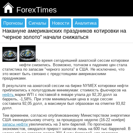
ForexTimes
Прогнозы
Сигналы
Новости
Аналитика
Накануне американских праздников котировки на
“черное золото” начали снижаться
Во время сегодняшней азиатской сессии котировки
нефти снизились. Возможно, толчком к падению цен стала
статистика по запасам "черного золота" в США. Не исключено, что
это может быть связано с предстоящими американскими
праздниками.
В результате на азиатской сессии на бирже NYMEX котировки нефти
приблизились к полугодовым минимумам: стоимость фьючерсов на
нефть
марки WTI с поставкой в январе упала до 92,20 долл за
баррель, -1,58%. При этом минимальная цена в ходе сессии
составила 92,05 долл, а максимум был образован на отметке 93,82
долл.
Тем временем, согласно опубликованному Министерством энергетики
США еженедельному отчету, за прошедшую неделю (16-22 ноября)
запасы нефти
увеличились на 3 млн барелей. По прогнозам
экономистов, ожидался прирост запасов лишь на 600 тыс баррелей. В