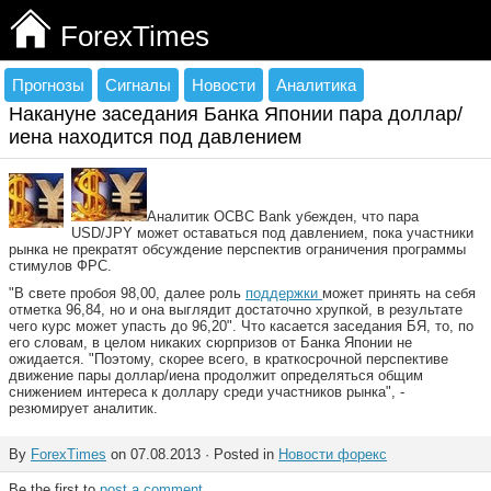
ForexTimes
Прогнозы
Сигналы
Новости
Аналитика
Накануне заседания Банка Японии пара доллар/
иена находится под давлением
Аналитик OCBC Bank убежден, что пара
USD/JPY может оставаться под давлением, пока участники
рынка не прекратят обсуждение перспектив ограничения программы
стимулов ФРС.
"В свете пробоя 98,00, далее роль
поддержки
может принять на себя
отметка 96,84, но и она выглядит достаточно хрупкой, в результате
чего курс может упасть до 96,20". Что касается заседания БЯ, то, по
его словам, в целом никаких сюрпризов от Банка Японии не
ожидается. "Поэтому, скорее всего, в краткосрочной перспективе
движение пары доллар/иена продолжит определяться общим
снижением интереса к доллару среди участников рынка", -
резюмирует аналитик.
By
ForexTimes
on 07.08.2013 · Posted in
Новости форекс
Be the first to
post a comment
.