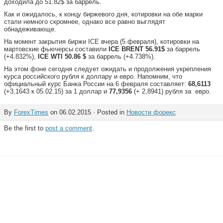
доходила до 51.82$ за баррель.
Как и ожидалось, к концу биржевого дня, котировки на обе марки
стали немного скромнее, однако все равно выглядят
обнадеживающе.
На момент закрытия биржи ICE вчера (5 февраля), котировки на
мартовские фьючерсы составили
ICE BRENT 56.91$
за баррель
(+4.832%),
ICE WTI 50.86 $
за баррель (+4.738%).
На этом фоне сегодня следует ожидать и продолжения укрепления
курса российского рубля к доллару и евро. Напомним, что
официальный курс Банка России на 6 февраля составляет:
68,6113
(+3,1643 к 05.02.15) за 1 доллар и
77,9356
(+ 2,8941) рубля за евро.
By
ForexTimes
on 06.02.2015 · Posted in
Новости форекс
Be the first to
post a comment
.