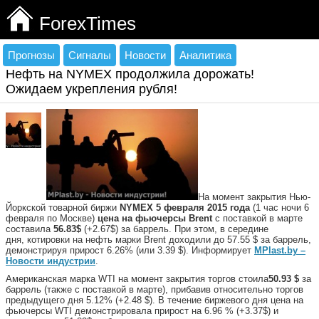
ForexTimes
Прогнозы
Сигналы
Новости
Аналитика
Нефть на NYMEX продолжила дорожать!
Ожидаем укрепления рубля!
На момент закрытия Нью-
Йоркской товарной биржи
NYMEX 5 февраля 2015 года
(1 час ночи 6
февраля по Москве)
цена на фьючерсы Brent
с поставкой в марте
составила
56.83$
(+2.67$) за баррель. При этом, в середине
дня, котировки на нефть марки Brent доходили до 57.55 $ за баррель,
демонстрируя прирост 6.26% (или 3.39 $). Информирует
MPlast.by –
Новости индустрии
.
Американская марка WTI на момент закрытия торгов стоила
50.93 $
за
баррель (также с поставкой в марте), прибавив относительно торгов
предыдущего дня 5.12% (+2.48 $). В течение биржевого дня цена на
фьючерсы WTI демонстрировала прирост на 6.96 % (+3.37$) и