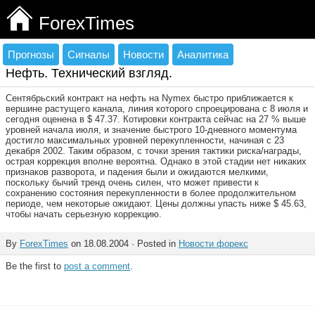
ForexTimes
Прогнозы
Сигналы
Новости
Аналитика
Нефть. Технический взгляд.
Сентябрьский контракт на нефть на Nymex быстро приближается к
вершине растущего канала, линия которого спроецирована с 8 июля и
сегодня оценена в $ 47.37. Котировки контракта сейчас на 27 % выше
уровней начала июля, и значение быстрого 10-дневного моментума
достигло максимальных уровней перекупленности, начиная с 23
декабря 2002. Таким образом, с точки зрения тактики риска/награды,
острая коррекция вполне вероятна. Однако в этой стадии нет никаких
признаков разворота, и падения были и ожидаются мелкими,
поскольку бычий тренд очень силен, что может привести к
сохранению состояния перекупленности в более продолжительном
периоде, чем некоторые ожидают. Цены должны упасть ниже $ 45.63,
чтобы начать серьезную коррекцию.
By
ForexTimes
on 18.08.2004 · Posted in
Новости форекс
Be the first to
post a comment
.