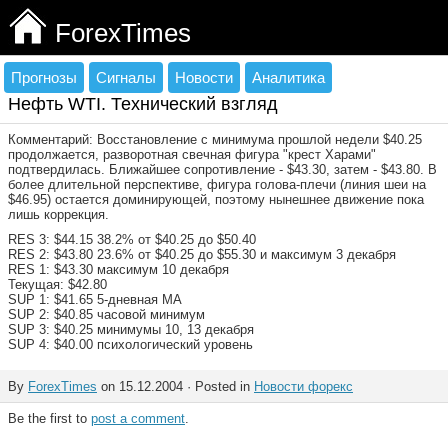
ForexTimes
Прогнозы
Сигналы
Новости
Аналитика
Нефть WTI. Технический взгляд
Комментарий: Восстановление с минимума прошлой недели $40.25
продолжается, разворотная свечная фигура "крест Харами"
подтвердилась. Ближайшее сопротивление - $43.30, затем - $43.80. В
более длительной перспективе, фигура голова-плечи (линия шеи на
$46.95) остается доминирующей, поэтому нынешнее движение пока
лишь коррекция.
RES 3: $44.15 38.2% от $40.25 до $50.40
RES 2: $43.80 23.6% от $40.25 до $55.30 и максимум 3 декабря
RES 1: $43.30 максимум 10 декабря
Текущая: $42.80
SUP 1: $41.65 5-дневная МА
SUP 2: $40.85 часовой минимум
SUP 3: $40.25 минимумы 10, 13 декабря
SUP 4: $40.00 психологический уровень
By
ForexTimes
on 15.12.2004 · Posted in
Новости форекс
Be the first to
post a comment
.