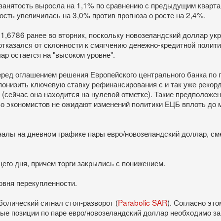
занятость выросла на 1,1% по сравнению с предыдущим квартал
сть увеличилась на 3,0% против прогноза о росте на 2,4%.
 1,6786 ранее во вторник, поскольку новозеландский доллар ук
отказался от склонности к смягчению денежно-кредитной полит
ар остается на "высоком уровне".
ред оглашением решения Европейского центрального банка по пр
понизить ключевую ставку рефинансирования с и так уже рекорд
(сейчас она находится на нулевой отметке). Такие предположе
тво экономистов не ожидают изменений политики ЕЦБ вплоть до 
алы на дневном графике пары евро/новозеландский доллар, см
его дня, причем торги закрылись с понижением.
овня перекупленности.
олический сигнал стоп-разворот (
Parabolic SAR
). Согласно эт
ные позиции по паре евро/новозеландский доллар необходимо за