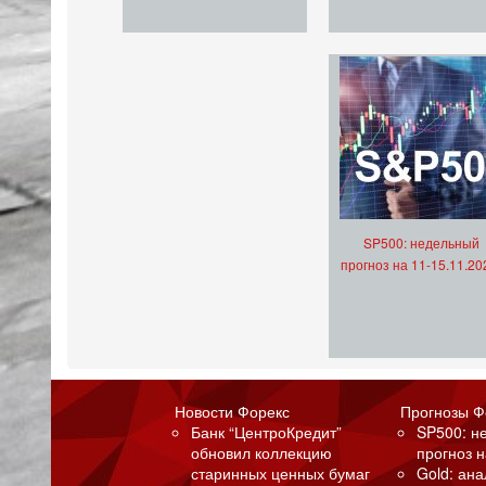
SP500: недельный
прогноз на 11-15.11.20
Новости Форекс
Прогнозы Ф
Банк “ЦентроКредит”
SP500: н
обновил коллекцию
прогноз н
старинных ценных бумаг
Gold: ан