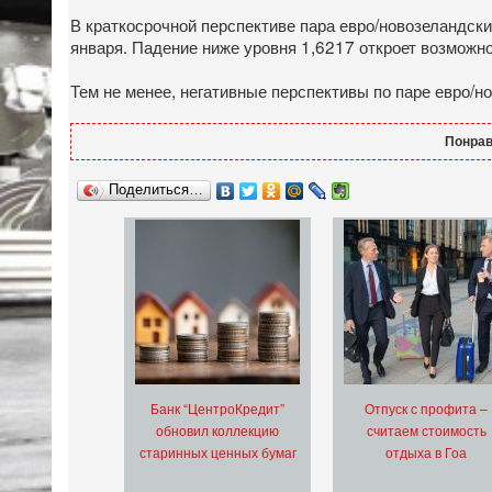
В краткосрочной перспективе пара евро/новозеландск
января. Падение ниже уровня 1,6217 откроет возможн
Тем не менее, негативные перспективы по паре евро/
Понрав
Поделиться…
Банк “ЦентроКредит”
Отпуск с профита –
обновил коллекцию
считаем стоимость
старинных ценных бумаг
отдыха в Гоа