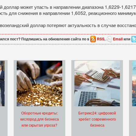
ий доллар может упасть в направлении диапазона 1,6229-1,621
ость для снижения в направлении 1,6052, реакционного минимум
новозеландский доллар потеряют актуальность в случае восста
ился пост? Подпишись на обновления сайта по s
RSS
,
Email
или
Оборотные кредиты:
Битрикс24: цифровой
кислород для бизнеса
хребет современного
или скрытая угроза?
бизнеса