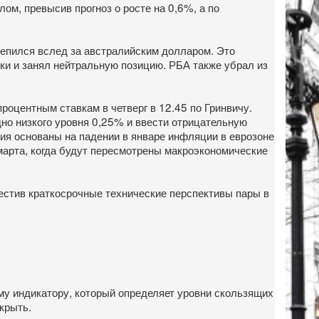
ом, превысив прогноз о росте на 0,6%, а по
репился вслед за австралийским долларом. Это
ики и занял нейтральную позицию. РБА также убрал из
оцентным ставкам в четверг в 12.45 по Гринвичу.
но низкого уровня 0,25% и ввести отрицательную
ния основаны на падении в январе инфляции в еврозоне
марта, когда будут пересмотрены макроэкономические
естив краткосрочные технические перспективы пары в
ому индикатору, который определяет уровни скользящих
крыть.