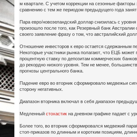
м квартале. С учетом коррекции на сезонные факторы 
сравнению с тем же периодом предыдущего года занято
Пара евро/новозеландский доллар снизилась с уровня
произошло после того, как Резервный банк Австралии 
своего заявление фразу о том, что австралийский долл
Отношение инвесторов к евро остается сдержанным пе
Некоторые участники рынка полагают, что ЕЦБ может 
процентную ставку по депозитам коммерческих банков 
до рекордно низкого уровня. Тем не менее, большинс
прогнозы центрального банка.
Падение евро во вторник сформировало медвежьи сигн
сторону негативных.
Диапазон вторника включал в себя диапазон предыдущ
Медленный
стохастик
на дневном графике падает с ур
Более того, во вторник сформировался медвежий параб
стоп-приказов по длинным и коротким позициям, длин