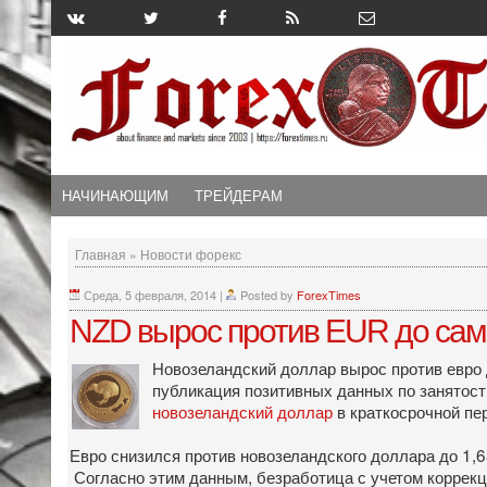
НАЧИНАЮЩИМ
ТРЕЙДЕРАМ
Главная
»
Новости форекс
Среда, 5 февраля, 2014
|
Posted by
ForexTimes
NZD вырос против EUR до само
Новозеландский доллар вырос против евро д
публикация позитивных данных по занятост
новозеландский доллар
в краткосрочной пер
Евро снизился против новозеландского доллара до 1,6
Согласно этим данным, безработица с учетом коррекци