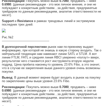
Рекомендации:
Покупать можно выше
0.7080
, продавать – ниже
0.6980
. (данные рекомендации - это мое личное мнение, и они не
побуждают к конкретным действиям…за действия, предпринятые
трейдером по данным рекомендациям, аналитик ответственности не
несет).
Support
и
Resistance
в рамках трендовых линий и экстремумов
последних трех дней.
Рис.№2
--------------------------------------------------
В долгосрочной перспективе
рынок нам по-прежнему выдает
информацию, при которой не знаешь в какую сторону входить. Так о
нейтральной тенденции нам намекают линии SATL и STLM. А вот
линии FTLM, FATL и средняя линия RBCI уверенно «ползут» вверх,
результатом чего становится рост инструмента вторую неделю
подряд. Цена пробила наконец-то уровень 23.6% Fibo, а это значит,
что в случае ее закрепления выше данного уровня очень возможны
покупки.
Вывод
: В данный момент вернее будет входить в рынок на покупку
по закреплению цены выше уровня 23.6% Fibo.
Рекомендации:
Покупать можно выше
0.7080
, продавать – ниже
0.6980
. (данные рекомендации - это мое личное мнение, и они не
побуждают к конкретным действиям…за действия, предпринятые
трейдером по данным рекомендациям, аналитик ответственности не
несет).