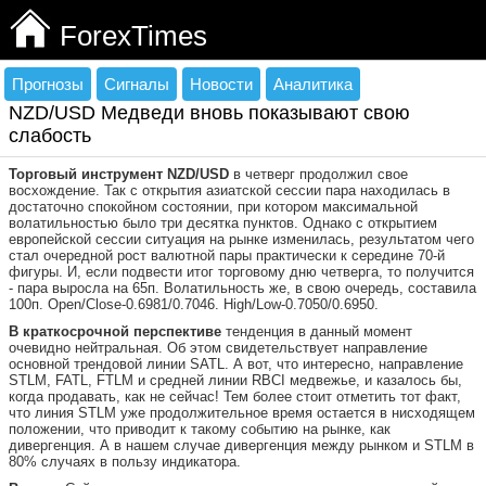
ForexTimes
Прогнозы
Сигналы
Новости
Аналитика
NZD/USD Медведи вновь показывают свою
слабость
Торговый инструмент
NZD/USD
в четверг продолжил свое
восхождение. Так с открытия азиатской сессии пара находилась в
достаточно спокойном состоянии, при котором максимальной
волатильностью было три десятка пунктов. Однако с открытием
европейской сессии ситуация на рынке изменилась, результатом чего
стал очередной рост валютной пары практически к середине 70-й
фигуры. И, если подвести итог торговому дню четверга, то получится
- пара выросла на 65п. Волатильность же, в свою очередь, составила
100п. Open/Close-0.6981/0.7046. High/Low-0.7050/0.6950.
В краткосрочной перспективе
тенденция в данный момент
очевидно нейтральная. Об этом свидетельствует направление
основной трендовой линии SATL. А вот, что интересно, направление
STLM, FATL, FTLM и средней линии RBCI медвежье, и казалось бы,
когда продавать, как не сейчас! Тем более стоит отметить тот факт,
что линия STLM уже продолжительное время остается в нисходящем
положении, что приводит к такому событию на рынке, как
дивергенция. А в нашем случае дивергенция между рынком и STLM в
80% случаях в пользу индикатора.