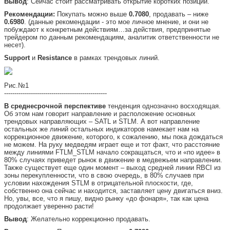
Вывод
: Сейчас стоит рассматривать открытие коротких позиций.
Рекомендации:
Покупать можно выше
0.7080
, продавать – ниже
0.6980
. (данные рекомендации - это мое личное мнение, и они не
побуждают к конкретным действиям…за действия, предпринятые
трейдером по данным рекомендациям, аналитик ответственности не
несет).
Support
и
Resistance
в рамках трендовых линий.
Рис.№1
--------------------------------------------------
В среднесрочной перспективе
тенденция однозначно восходящая.
Об этом нам говорит направление и расположение основных
трендовых направляющих – SATL и STLM. А вот направление
остальных же линий остальных индикаторов намекает нам на
коррекционное движение, которого, к сожалению, мы пока дождаться
не можем. На руку медведям играет еще и тот факт, что расстояние
между линиями FTLM_STLM начало сокращаться, что и «по идее» в
80% случаях приведет рынок в движение в медвежьем направлении.
Также существует еще один момент – выход средней линии RBCI из
зоны перекупленности, что в свою очередь, в 80% случаев при
условии нахождения STLM в отрицательной плоскости, где,
собственно она сейчас и находится, заставляет цену двигаться вниз.
Но, увы, все, что я пишу, видно рынку «до фонаря», так как цена
продолжает уверенно расти!
Вывод
: Желательно коррекционно продавать.