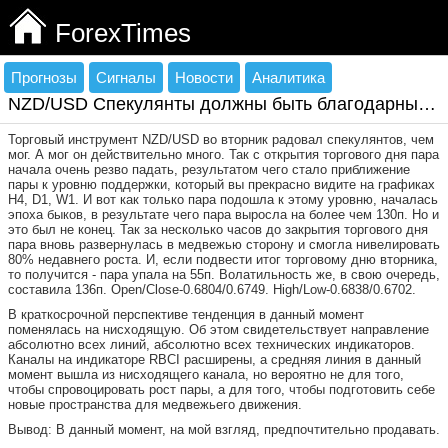
ForexTimes
Прогнозы
Сигналы
Новости
Аналитика
NZD/USD Спекулянты должны быть благодарны…
Торговый инструмент NZD/USD во вторник радовал спекулянтов, чем
мог. А мог он действительно много. Так с открытия торгового дня пара
начала очень резво падать, результатом чего стало приближение
пары к уровню поддержки, который вы прекрасно видите на графиках
H4, D1, W1. И вот как только пара подошла к этому уровню, началась
эпоха быков, в результате чего пара выросла на более чем 130п. Но и
это был не конец. Так за несколько часов до закрытия торгового дня
пара вновь развернулась в медвежью сторону и смогла нивелировать
80% недавнего роста. И, если подвести итог торговому дню вторника,
то получится - пара упала на 55п. Волатильность же, в свою очередь,
составила 136п. Open/Close-0.6804/0.6749. High/Low-0.6838/0.6702.
В краткосрочной перспективе тенденция в данный момент
поменялась на нисходящую. Об этом свидетельствует направление
абсолютно всех линий, абсолютно всех технических индикаторов.
Каналы на индикаторе RBCI расширены, а средняя линия в данный
момент вышла из нисходящего канала, но вероятно не для того,
чтобы спровоцировать рост пары, а для того, чтобы подготовить себе
новые пространства для медвежьего движения.
Вывод: В данный момент, на мой взгляд, предпочтительно продавать.