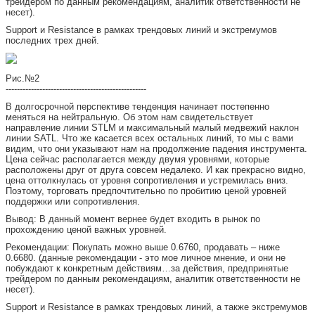
трейдером по данным рекомендациям, аналитик ответственности не
несет).
Support и Resistance в рамках трендовых линий и экстремумов
последних трех дней.
Рис.№2
--------------------------------------------------
В долгосрочной перспективе тенденция начинает постепенно
меняться на нейтральную. Об этом нам свидетельствует
направление линии STLM и максимальный малый медвежий наклон
линии SATL. Что же касается всех остальных линий, то мы с вами
видим, что они указывают нам на продолжение падения инструмента.
Цена сейчас располагается между двумя уровнями, которые
расположены друг от друга совсем недалеко. И как прекрасно видно,
цена оттолкнулась от уровня сопротивления и устремилась вниз.
Поэтому, торговать предпочтительно по пробитию ценой уровней
поддержки или сопротивления.
Вывод: В данный момент вернее будет входить в рынок по
прохождению ценой важных уровней.
Рекомендации: Покупать можно выше 0.6760, продавать – ниже
0.6680. (данные рекомендации - это мое личное мнение, и они не
побуждают к конкретным действиям…за действия, предпринятые
трейдером по данным рекомендациям, аналитик ответственности не
несет).
Support и Resistance в рамках трендовых линий, а также экстремумов