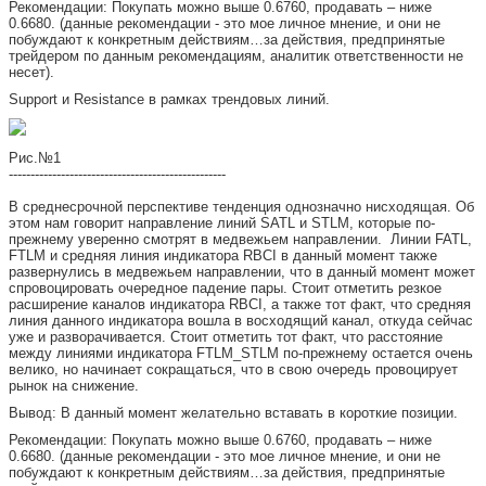
Рекомендации: Покупать можно выше 0.6760, продавать – ниже
0.6680. (данные рекомендации - это мое личное мнение, и они не
побуждают к конкретным действиям…за действия, предпринятые
трейдером по данным рекомендациям, аналитик ответственности не
несет).
Support и Resistance в рамках трендовых линий.
Рис.№1
--------------------------------------------------
В среднесрочной перспективе тенденция однозначно нисходящая. Об
этом нам говорит направление линий SATL и STLM, которые по-
прежнему уверенно смотрят в медвежьем направлении. Линии FATL,
FTLM и средняя линия индикатора RBCI в данный момент также
развернулись в медвежьем направлении, что в данный момент может
спровоцировать очередное падение пары. Стоит отметить резкое
расширение каналов индикатора RBCI, а также тот факт, что средняя
линия данного индикатора вошла в восходящий канал, откуда сейчас
уже и разворачивается. Стоит отметить тот факт, что расстояние
между линиями индикатора FTLM_STLM по-прежнему остается очень
велико, но начинает сокращаться, что в свою очередь провоцирует
рынок на снижение.
Вывод: В данный момент желательно вставать в короткие позиции.
Рекомендации: Покупать можно выше 0.6760, продавать – ниже
0.6680. (данные рекомендации - это мое личное мнение, и они не
побуждают к конкретным действиям…за действия, предпринятые