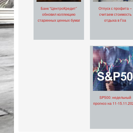
Банк “ЦентроКредит”
Отпуск с профита –
обновил коллекцию
считаем стоимость
старинных ценных бумаг
отдыха в Гоа
SP500: недельный
прогноз на 11-15.11.20