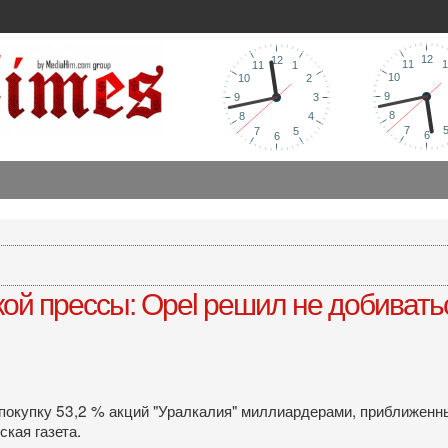
й прессы: Opel решил не добиватьс
ет покупку 53,2 % акций "Уралкалия" миллиардерами, приближ
кая газета.