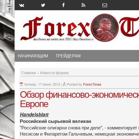
НАЧИНАЮЩИМ
ТРЕЙДЕРАМ
Главная
»
Новости форекс
Четверг, 17 июня, 2010
|
Posted by
ForexTimes
Oбзор финансово-экономическо
Европе
Handelsblatt
Российский сырьевой великан
"Российские олигархи снова при деле", - комментиру
Несисом и Филаретом Гальчевым, немецкая экономичес