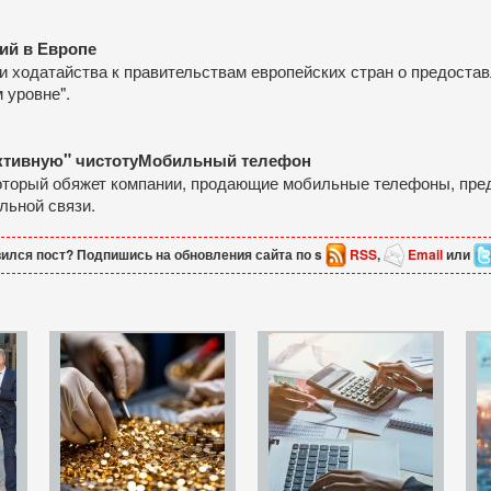
ий в Европе
и ходатайства к правительствам европейских стран о предоста
 уровне".
активную" чистотуМобильный телефон
оторый обяжет компании, продающие мобильные телефоны, пред
льной связи.
ился пост? Подпишись на обновления сайта по s
RSS
,
Email
или