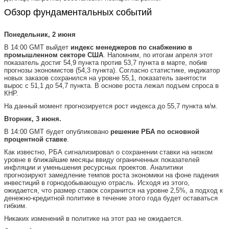
Обзор фундаментальных событий
Понедельник, 2 июня
В 14:00 GMT выйдет
индекс менеджеров по снабжению в
промышленном секторе США
. Напомним, по итогам апреля этот
показатель достиг 54,9 пункта против 53,7 пункта в марте, побив
прогнозы экономистов (54,3 пункта). Согласно статистике, индикатор
новых заказов сохранился на уровне 55,1, показатель занятости
вырос с 51,1 до 54,7 пункта. В основе роста лежал подъем спроса в
КНР.
На данный момент прогнозируется рост индекса до 55,7 пункта м/м.
Вторник, 3 июня.
В 14:00 GMT будет опубликовано
решение РБА по основной
процентной ставке
.
Как известно, РБА сигнализировал о сохранении ставки на низком
уровне в ближайшие месяцы ввиду ограниченных показателей
инфляции и уменьшения ресурсных проектов. Аналитики
прогнозируют замедление темпов роста экономики на фоне падения
инвестиций в горнодобывающую отрасль. Исходя из этого,
ожидается, что размер ставок сохранится на уровне 2,5%, а подход к
денежно-кредитной политике в течение этого года будет оставаться
гибким.
Никаких изменений в политике на этот раз не ожидается.