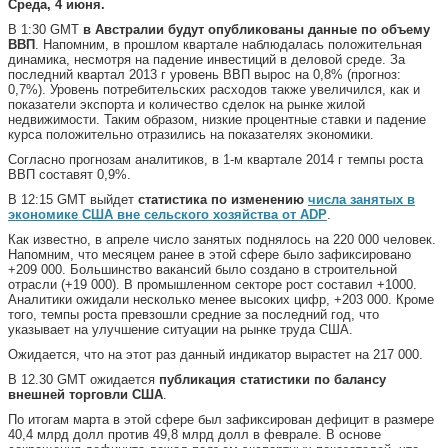
Среда, 4 июня.
В 1:30 GMT
в Австралии будут опубликованы данные по объему
ВВП
. Напомним, в прошлом квартале наблюдалась положительная
динамика, несмотря на падение инвестиций в деловой среде. За
последний квартал 2013 г уровень ВВП вырос на 0,8% (прогноз:
0,7%). Уровень потребительских расходов также увеличился, как и
показатели экспорта и количество сделок на рынке жилой
недвижимости. Таким образом, низкие процентные ставки и падение
курса положительно отразились на показателях экономики.
Согласно прогнозам аналитиков, в 1-м квартале 2014 г темпы роста
ВВП составят 0,9%.
В 12:15 GMT выйдет
статистика по изменению
числа занятых в
экономике США вне сельского хозяйства от ADP
.
Как известно, в апреле число занятых поднялось на 220 000 человек.
Напомним, что месяцем ранее в этой сфере было зафиксировано
+209 000. Большинство вакансий было создано в строительной
отрасли (+19 000). В промышленном секторе рост составил +1000.
Аналитики ожидали несколько менее высоких цифр, +203 000. Кроме
того, темпы роста превзошли средние за последний год, что
указывает на улучшение ситуации на рынке труда США.
Ожидается, что на этот раз данный индикатор вырастет на 217 000.
В 12.30 GMT ожидается
публикация статистики по балансу
внешней торговли США
.
По итогам марта в этой сфере был зафиксирован дефицит в размере
40,4 млрд долл против 49,8 млрд долл в феврале. В основе