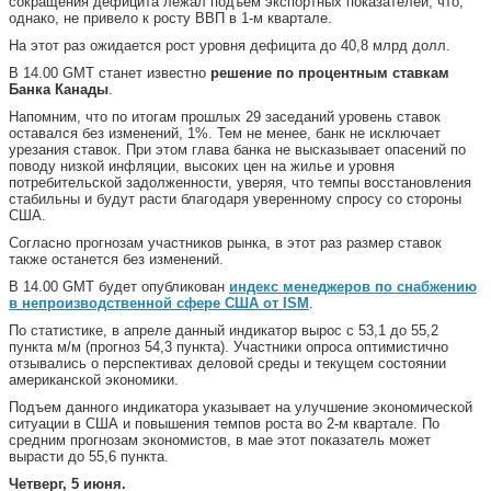
сокращения дефицита лежал подъем экспортных показателей, что,
однако, не привело к росту ВВП в 1-м квартале.
На этот раз ожидается рост уровня дефицита до 40,8 млрд долл.
В 14.00 GMT станет известно
решение по процентным ставкам
Банка Канады
.
Напомним, что по итогам прошлых 29 заседаний уровень ставок
оставался без изменений, 1%. Тем не менее, банк не исключает
урезания ставок. При этом глава банка не высказывает опасений по
поводу низкой инфляции, высоких цен на жилье и уровня
потребительской задолженности, уверяя, что темпы восстановления
стабильны и будут расти благодаря уверенному спросу со стороны
США.
Согласно прогнозам участников рынка, в этот раз размер ставок
также останется без изменений.
В 14.00 GMT будет опубликован
индекс менеджеров по снабжению
в непроизводственной сфере США от ISM
.
По статистике, в апреле данный индикатор вырос с 53,1 до 55,2
пункта м/м (прогноз 54,3 пункта). Участники опроса оптимистично
отзывались о перспективах деловой среды и текущем состоянии
американской экономики.
Подъем данного индикатора указывает на улучшение экономической
ситуации в США и повышения темпов роста во 2-м квартале. По
средним прогнозам экономистов, в мае этот показатель может
вырасти до 55,6 пункта.
Четверг, 5 июня.