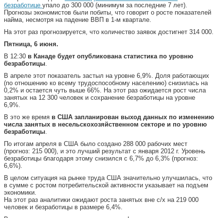
безработице
упало до 300 000 (минимум за последние 7 лет).
Прогнозы экономистов были побиты, что говорит о росте показателей
найма, несмотря на падение ВВП в 1-м квартале.
На этот раз прогнозируется, что количество заявок достигнет 314 000.
Пятница, 6 июня.
В 12:30
в Канаде будет опубликована статистика по уровню
безработицы
.
В апреле этот показатель застыл на уровне 6,9%. Доля работающих
(по отношению ко всему трудоспособному населению) снизилась на
0,2% и остается чуть выше 66%. На этот раз ожидается рост числа
занятых на 12 300 человек и сохранение безработицы на уровне
6,9%.
В это же время
в США запланирован выход данных по изменению
числа занятых в несельскохозяйственном секторе и по уровню
безработицы
.
По итогам апреля в США было создано 288 000 рабочих мест
(прогноз: 215 000), и это лучший результат с января 2012 г. Уровень
безработицы благодаря этому снизился с 6,7% до 6,3% (прогноз:
6,6%).
В целом ситуация на рынке труда США значительно улучшилась, что
в сумме с ростом потребительской активности указывает на подъем
экономики.
На этот раз аналитики ожидают роста занятых вне с/х на 219 000
человек и безработицы в размере 6,4%.