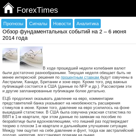
ForexTimes
Прогнозы
Сигналы
Новости
Аналитика
Обзор фундаментальных событий на 2 – 6 июня
2014 года
В ходе прошедшей недели колебания валют
были достаточно разнообразными. Текущая неделя обещает быть не
менее интересной: решения по
процентным ставкам
будут озвучены в
Австралии, Канаде, Британии и зоне евро. Кроме того, ряд важных
публикаций состоится в США (данные по NFP и др.). Рассмотрим эти
и другие запланированные публикации более детально.
ЕЦБ продолжил оказывать давление на евро, комментарии
представителей банка указывают на неизбежность расширения
стимулов в июне. Кроме того, давление на евро усилилось на фоне
вышедшей статистики. В США была озвучена ужасная статистика по
ВВП в 1-м квартале, при этом данные по заявкам на пособие по
безработице были вдохновляющими, что лишний раз подтверждает
теорию о плохом 1-м квартале и дальнейшем улучшении ситуации.
Между тем ощутил на себе давление и фунт, тогда как австралийский
доллар, напротив, восстановил позиции на рынке.