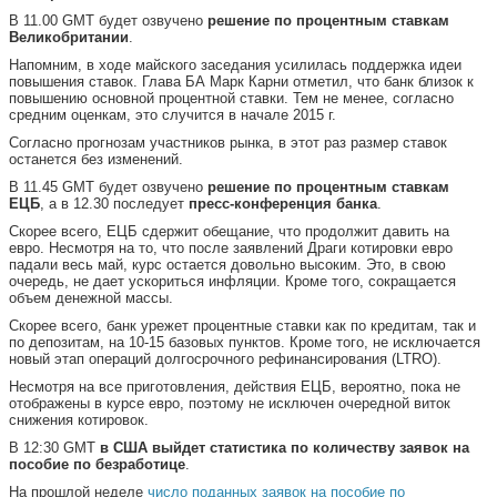
В 11.00 GMT будет озвучено
решение по процентным ставкам
Великобритании
.
Напомним, в ходе майского заседания усилилась поддержка идеи
повышения ставок. Глава БА Марк Карни отметил, что банк близок к
повышению основной процентной ставки. Тем не менее, согласно
средним оценкам, это случится в начале 2015 г.
Согласно прогнозам участников рынка, в этот раз размер ставок
останется без изменений.
В 11.45 GMT будет озвучено
решение по процентным ставкам
ЕЦБ
, а в 12.30 последует
пресс-конференция банка
.
Скорее всего, ЕЦБ сдержит обещание, что продолжит давить на
евро. Несмотря на то, что после заявлений Драги котировки евро
падали весь май, курс остается довольно высоким. Это, в свою
очередь, не дает ускориться инфляции. Кроме того, сокращается
объем денежной массы.
Скорее всего, банк урежет процентные ставки как по кредитам, так и
по депозитам, на 10-15 базовых пунктов. Кроме того, не исключается
новый этап операций долгосрочного рефинансирования (LTRO).
Несмотря на все приготовления, действия ЕЦБ, вероятно, пока не
отображены в курсе евро, поэтому не исключен очередной виток
снижения котировок.
В 12:30 GMT
в США выйдет статистика по количеству заявок на
пособие по безработице
.
На прошлой неделе
число поданных заявок на пособие по