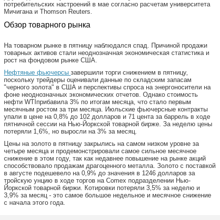
потребительских настроений в мае согласно расчетам университета
Мичигана и Thomson Reuters.
Обзор товарного рынка
На товарном рынке в пятницу наблюдался спад. Причиной продажи
товарных активов стали неоднозначная экономическая статистика и
рост на фондовом рынке США.
Нефтяные фьючерсы
завершили торги снижением в пятницу,
поскольку трейдеры оценивали данные по складским запасам
"черного золота" в США и перспективы спроса на энергоносители на
фоне неоднозначных экономических отчетов. Однако стоимость
нефти WTIприбавила 3% по итогам месяца, что стало первым
месячным ростом за три месяца. Июльские фьючерсные контракты
упали в цене на 0,8% до 102 долларов и 71 цента за баррель в ходе
пятничной сессии на Нью-Йоркской товарной бирже. За неделю цены
потеряли 1,6%, но выросли на 3% за месяц.
Цены на золото в пятницу закрылись на самом низком уровне за
четыре месяца и продемонстрировали самое сильное месячное
снижение в этом году, так как недавнее повышение на рынке акций
способствовало продажам драгоценного металла. Золото с поставкой
в августе подешевело на 0,9% до значения в 1246 долларов за
тройскую унцию в ходе торгов на Comex подразделении Нью-
Йоркской товарной биржи. Котировки потеряли 3,5% за неделю и
3,9% за месяц - это самое большое недельное и месячное снижение
с начала этого года.