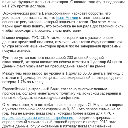
влияние фундаментальных факторов. С начала года фунт подорожал
на 1,2% против доллара.
Экономический рост в Великобритании набирает обороты, что
усиливает прогнозы на то, что
Банк Англии
станет первым из
основных регуляторов, который поднимет ставки. При этом Марк
Карни дает явно понять, что экономика не набрала достаточной силы,
чтобы переходить к решительным действиям.
В свою очередь ФРС США также не торопится с ужесточением
денежно-кредитной политики, отмечая, что ставки будут оставаться
ультра низкими еще некоторое время после завершения программы
покупки активов.
Фунт торгуется намного выше своей 200-дневной средней
скользящей, которая находится вблизи отметки в 1 доллар 64 цента.
Данный факт указывает на преобладание "быков" на рынке.
Между тем евро вырос до уровня в 1 доллар 36,35 цента в пятницу с
отметки в 1 доллар 36,05 цента, зафиксированной в четверг, однако
потерял 1,7% за месяц.
Европейский Центральный Банк, согласно многочисленным
прогнозам, ослабит монетарную политику на июньском заседании в
попытке обуздать снижающуюся инфляцию.
Отметим также, что потребительские расходы в США упали в апреле
с учетом сезонной корректировки на 0,1% - это первое снижение за
год. Тем не менее, показатель, который более важен для ФРС -
индекс расходов на личное потребление
- продемонстрировал в
апреле самый значительный годовой прирост с ноября 2012 года.
Другие данные, опубликованные в пятницу показали снижение