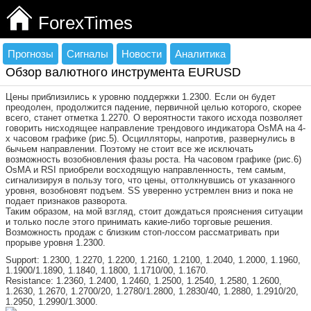
ForexTimes
Прогнозы
Сигналы
Новости
Аналитика
Обзор валютного инструмента EURUSD
Цены приблизились к уровню поддержки 1.2300. Если он будет
преодолен, продолжится падение, первичной целью которого, скорее
всего, станет отметка 1.2270. О вероятности такого исхода позволяет
говорить нисходящее направление трендового индикатора OsMA на 4-
х часовом графике (рис.5). Осцилляторы, напротив, развернулись в
бычьем направлении. Поэтому не стоит все же исключать
возможность возобновления фазы роста. На часовом графике (рис.6)
OsMA и RSI приобрели восходящую направленность, тем самым,
сигнализируя в пользу того, что цены, оттолкнувшись от указанного
уровня, возобновят подъем. SS уверенно устремлен вниз и пока не
подает признаков разворота.
Таким образом, на мой взгляд, стоит дождаться прояснения ситуации
и только после этого принимать какие-либо торговые решения.
Возможность продаж с близким стоп-лоссом рассматривать при
прорыве уровня 1.2300.
Support: 1.2300, 1.2270, 1.2200, 1.2160, 1.2100, 1.2040, 1.2000, 1.1960,
1.1900/1.1890, 1.1840, 1.1800, 1.1710/00, 1.1670.
Resistance: 1.2360, 1.2400, 1.2460, 1.2500, 1.2540, 1.2580, 1.2600,
1.2630, 1.2670, 1.2700/20, 1.2780/1.2800, 1.2830/40, 1.2880, 1.2910/20,
1.2950, 1.2990/1.3000.