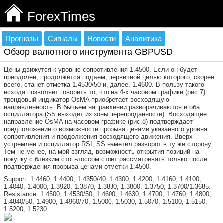
ForexTimes
Прогнозы
Сигналы
Новости
Аналитика
Обзор валютного инструмента GBPUSD
Цены движутся к уровню сопротивления 1.4500. Если он будет
преодолен, продолжится подъем, первичной целью которого, скорее
всего, станет отметка 1.4530/50 и, далее, 1.4600. В пользу такого
исхода позволяет говорить то, что на 4-х часовом графике (рис.7)
трендовый индикатор OsMA приобретает восходящую
направленность. В бычьем направлении разворачиваются и оба
осциллятора (SS выходит из зоны перепроданности). Восходящее
направление OsMA на часовом графике (рис.8) подтверждает
предположение о возможности прорыва ценами указанного уровня
сопротивления и продолжения восходящего движения. Вверх
устремлен и осциллятор RSI, SS наметил разворот в ту же сторону.
Тем не менее, на мой взгляд, возможность открытия позиций на
покупку с близким стоп-лоссом стоит рассматривать только после
подтверждения прорыва ценами отметки 1.4500.
Support: 1.4460, 1.4400, 1.4350/40, 1.4300, 1.4200, 1.4160, 1.4100,
1.4040, 1.4000, 1.3920, 1.3870, 1.3830, 1.3800, 1.3750, 1.3700/1.3685.
Resistance: 1.4500, 1.4530/50, 1.4600, 1.4630, 1.4700, 1.4760, 1.4800,
1.4840/50, 1.4900, 1.4960/70, 1.5000, 1.5030, 1.5070, 1.5100, 1.5150,
1.5200, 1.5230.