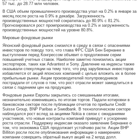
57 тыс. до 28.77 млн человек.
В США объем промышленного производства упал на 0.2% в январе за
месяц после роста на 0.9% в декабре. Загруженность
производственных мощностей сократилась до 80.9% с 81.2%.
Прогнозировался рост промпроизводства на 0.2% и загруженность
производственных мощностей на уровне 80.8%.
Мировые фондовые рынки
Японский фондовый рынок снизился в среду в связи с опасениями
инвесторов по поводу того, что глава ФРС США Бен Бернанке в
выступлении перед Конгрессом объявит о продолжении серии
повышений учетных ставок. Наиболее заметно понизились акции
экспортеров, таких как Advantest и Sony. Давление на индексы также
оказывали спекуляции на тему того, что ряд зарубежных инвесторов
избавляется от акций японских компаний с целью вложить их в более
прибыльные рынки. Акции производителей полупроводников
пострадали от слухов о том, что рост отрасли может замедлиться в
связи с падением цен на продукцию.
Фондовые рынки Европы закрылись со смешанными итогами,
незначительно изменившись по итогам торгов. Падали котировки в
банковском секторе после публикации отчетов по прибыли Credit
Suisse Group, BNP Paribas и Swedbank. В технологическом секторе
наблюдался рост вслед за акциями Nokia в связи с ожиданиями
участников, что новые контракты компаний приведут к ускорению
роста отрасли. Поддержку индексам оказало заявление Бернанке о
том, что экономика США продолжает устойчиво расти. Акции BHP
Billiton росли после опубликования информации о намерениях
компании совершить обратный выкуп акций на 2 млрд долл.