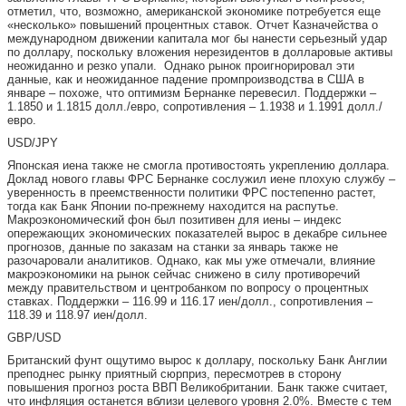
отметил, что, возможно, американской экономике потребуется еще
«несколько» повышений процентных ставок. Отчет Казначейства о
международном движении капитала мог бы нанести серьезный удар
по доллару, поскольку вложения нерезидентов в долларовые активы
неожиданно и резко упали. Однако рынок проигнорировал эти
данные, как и неожиданное падение промпроизводства в США в
январе – похоже, что оптимизм Бернанке перевесил. Поддержки –
1.1850 и 1.1815 долл./евро, сопротивления – 1.1938 и 1.1991 долл./
евро.
USD/JPY
Японская иена также не смогла противостоять укреплению доллара.
Доклад нового главы ФРС Бернанке сослужил иене плохую службу –
уверенность в преемственности политики ФРС постепенно растет,
тогда как Банк Японии по-прежнему находится на распутье.
Макроэкономический фон был позитивен для иены – индекс
опережающих экономических показателей вырос в декабре сильнее
прогнозов, данные по заказам на станки за январь также не
разочаровали аналитиков. Однако, как мы уже отмечали, влияние
макроэкономики на рынок сейчас снижено в силу противоречий
между правительством и центробанком по вопросу о процентных
ставках. Поддержки – 116.99 и 116.17 иен/долл., сопротивления –
118.39 и 118.97 иен/долл.
GBP/USD
Британский фунт ощутимо вырос к доллару, поскольку Банк Англии
преподнес рынку приятный сюрприз, пересмотрев в сторону
повышения прогноз роста ВВП Великобритании. Банк также считает,
что инфляция останется вблизи целевого уровня 2.0%. Вместе с тем