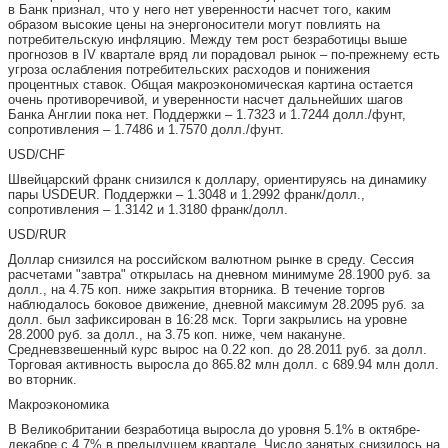
в Банк признал, что у него нет уверенности насчет того, каким
образом высокие цены на энергоносители могут повлиять на
потребительскую инфляцию. Между тем рост безработицы выше
прогнозов в IV квартале вряд ли порадовал рынок – по-прежнему есть
угроза ослабления потребительских расходов и понижения
процентных ставок. Общая макроэкономическая картина остается
очень противоречивой, и уверенности насчет дальнейших шагов
Банка Англии пока нет. Поддержки – 1.7323 и 1.7244 долл./фунт,
сопротивления – 1.7486 и 1.7570 долл./фунт.
USD/CHF
Швейцарский франк снизился к доллару, ориентируясь на динамику
пары USDEUR. Поддержки – 1.3048 и 1.2992 франк/долл.,
сопротивления – 1.3142 и 1.3180 франк/долл.
USD/RUR
Доллар снизился на российском валютном рынке в среду. Сессия
расчетами "завтра" открылась на дневном минимуме 28.1900 руб. за
долл., на 4.75 коп. ниже закрытия вторника. В течение торгов
наблюдалось боковое движение, дневной максимум 28.2095 руб. за
долл. был зафиксирован в 16:28 мск. Торги закрылись на уровне
28.2000 руб. за долл., на 3.75 коп. ниже, чем накануне.
Средневзвешенный курс вырос на 0.22 коп. до 28.2011 руб. за долл.
Торговая активность выросла до 865.82 млн долл. с 689.94 млн долл.
во вторник.
Макроэкономика
В Великобритании безработица выросла до уровня 5.1% в октябре-
декабре с 4.7% в предыдущем квартале. Число занятых снизилось на