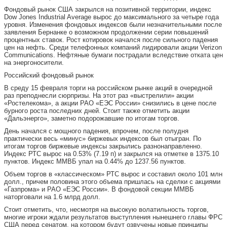
Фондовый рынок США закрылся на позитивной территории, индекс
Dow Jones Industrial Average вырос до максимального за четыре года
уровня. Изменения фондовых индексов были незначительными после
заявления Бернанке о возможном продолжении серии повышений
процентных ставок. Рост котировок начался после сильного падения
цен на нефть. Среди телефонных компаний лидировали акции Verizon
Communications. Нефтяные бумаги пострадали вследствие отката цен
на энергоносители.
Российский фондовый рынок
В среду 15 февраля торги на российском рынке акций в очередной
раз преподнесли сюрпризы. На этот раз «выстрелили» акции
«Ростелекома», а акции РАО «ЕЭС России» снизились в цене после
бурного роста последних дней. Стоит также отметить акции
«Дальэнерго», заметно подорожавшие по итогам торгов.
День начался с мощного падения, впрочем, после полудня
практически весь «минус» биржевых индексов был отыгран. По
итогам торгов биржевые индексы закрылись разнонаправленно.
Индекс РТС вырос на 0.53% (7.19 п) и закрылся на отметке в 1375.10
пунктов. Индекс ММВБ упал на 0.44% до 1237.56 пунктов.
Объем торгов в «классическом» РТС вырос и составил около 101 млн
долл., причем половина этого объема пришлась на сделки с акциями
«Газпрома» и РАО «ЕЭС России». В фондовой секции ММВБ
наторговали на 1.6 млрд долл.
Стоит отметить, что, несмотря на высокую волатильность торгов,
многие игроки ждали результатов выступления нынешнего главы ФРС
США перед сенатом, на котором будут озвучены новые принципы