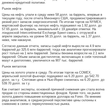
денежно-кредитной политики.
Рынок нефти
Цены на нефть упали в среду ниже 58 долл. за баррель, впервые в
текущем году, после отчета Минэнерго США, продемонстрировавшего
резкий рост запасов энергоносителей. По итогам торгов на NYMEX,
мартовский фьючерс на легкую нефть подешевел на 1.92 долл. до
57.65 долл. за баррель, минимальной с 19 декабря отметки. На
лондонской Intercontinental Exchange Брент-смесь с отгрузкой в
апреле закрылась на уровне 58.15 долл. за баррель, на 1.37 долл.
ниже, чем накануне.
Согласно данным отчета, запасы сырой нефти выросли на 4.9 млн
баррелей до 325.6 млн баррелей, тогда как аналитики прогнозировали
рост только на 1 млн баррелей. Запасы бензина возросли на 2.1 млн
баррелей. Объем запасов дистиллятов, включающих в себя топочный
мазут и дизтопливо, увеличился на 907 тыс. баррелей.
Рынок металлов
Цены на золото упали в среду. По итогам торгов на COMEX,
апрельский золотой фьючерс подешевел на 6.20 долл. до 542.70
долл. за т.у. Спотовая цена в Нью-Йорке снизилась на 6.20 долл. до
539.70 долл. за т.у.
Как считают эксперты, основной причиной снижения цен стала волна
продаж со стороны инвестиционных фондов. Кроме того, на рынок
золота давило повышение котировок доллара на Forex. По мнению
ряда аналитиков, в среднесрочной перспективе цены склонны к
снижению в связи с перекупленностью рынка.