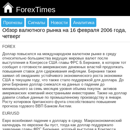
ForexTimes
Прогнозы
Сигналы
Новости
Аналитика
Обзор валютного рынка на 16 февраля 2006 года,
четверг
FOREX
Доллар повысился на международном валютном рынке в среду
относительно большинства ведущих мировых валют после
выступления в Конгрессе США главы ФРС Б.Бернанке, в котором тот
сообщил о готовности американских денежных властей продолжать
повышения ставок для сдерживания инфляции. Бернанке также
заявил об ожиданиях устойчивого экономического роста экономики
США в текущем году, что также стало поддержкой для доллара. До
речи Бернанке доллар снижался на данных о падении до
минимального за семь месяцев уровня объема покупок активов
американских компаний иностранными инвесторами. Также на доллар
давили слабые данные по промышленному производству в январе.
Росту котировок британского фунта способствовало повышение
прогноза годового ВВП Банком Англии.
EUR/USD
Евро возобновил падение к доллару в среду. Макроэкономический
календарь по еврозоне бы пуст, тогда как доллар поддержало
заявление главы ФРС Бернанке, который выступая в Конгрессе,