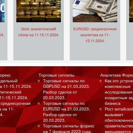
Gold: аналитический
EURUSD: среднесрочная
24.
обзор на 11-15.11.2024.
аналитика на 11-
15.11.2024.
орекс
Торговые сигналы
Аналитика Форе
едельный
Торговые сигналы по
Как это устрое
а 11-15.11.2024.
GBPUSD на 21.03.2023.
комплексные
алитический
Разбор сделок от
исследования
11-15.11.2024.
20.03.2023.
конкретные з
 среднесрочная
Торговые сигналы по
бизнеса
а на 11-
EURUSD на 21.03.2023.
Рост китайско
4.
Разбор сделок от
вызывает
20.03.2023.
обеспокоенно
Торговые сигналы форекс
правительство
на 7 февраля 2023 года:
вмешивается 