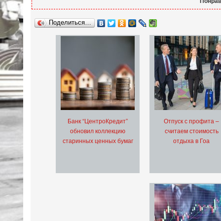
Понрав
Поделиться…
Банк “ЦентроКредит”
Отпуск с профита –
обновил коллекцию
считаем стоимость
старинных ценных бумаг
отдыха в Гоа