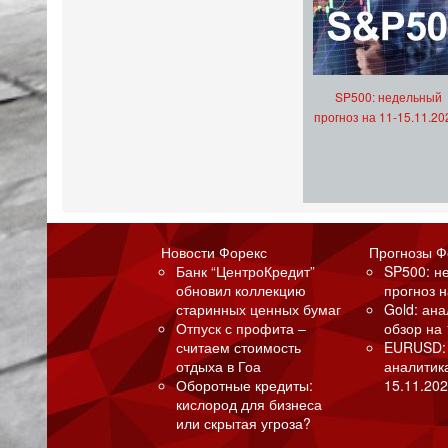
SP500: недельный
прогноз на 11-15.11.20
Новости Форекс
Прогнозы Ф
Банк “ЦентроКредит”
SP500: н
обновил коллекцию
прогноз н
старинных ценных бумаг
Gold: ан
Отпуск с профита –
обзор на 
считаем стоимость
EURUSD:
отдыха в Гоа
аналитик
Оборотные кредиты:
15.11.202
кислород для бизнеса
или скрытая угроза?