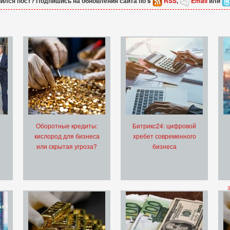
ился пост? Подпишись на обновления сайта по s
RSS
,
Email
или
Оборотные кредиты:
Битрикс24: цифровой
кислород для бизнеса
хребет современного
или скрытая угроза?
бизнеса