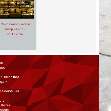
Gold: аналитический
обзор на 28.10-
01.11.2024.
кс
но:
 рынков под
адачи
й экономики
сть:
 Китая
после