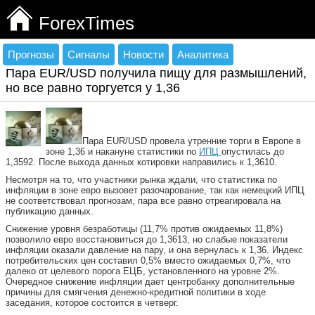
ForexTimes
Прогнозы
Сигналы
Новости
Аналитика
Пара EUR/USD получила пищу для размышлений,
но все равно торгуется у 1,36
Пара EUR/USD провела утренние торги в Европе в
зоне 1,36 и накануне статистики по
ИПЦ
опустилась до
1,3592. После выхода данных котировки направились к 1,3610.
Несмотря на то, что участники рынка ждали, что статистика по
инфляции в зоне евро вызовет разочарование, так как немецкий ИПЦ
не соответствовал прогнозам, пара все равно отреагировала на
публикацию данных.
Снижение уровня безработицы (11,7% против ожидаемых 11,8%)
позволило евро восстановиться до 1,3613, но слабые показатели
инфляции оказали давление на пару, и она вернулась к 1,36. Индекс
потребительских цен составил 0,5% вместо ожидаемых 0,7%, что
далеко от целевого порога ЕЦБ, установленного на уровне 2%.
Очередное снижение инфляции дает центробанку дополнительные
причины для смягчения денежно-кредитной политики в ходе
заседания, которое состоится в четверг.