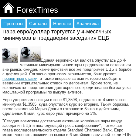
ForexTimes
Прогнозы
Сигналы
Новости
Аналитика
Пара евро/доллар торгуется у 4-месячных
минимумов в преддверии заседания ЕЦБ
Единая европейская валюта опустилась до 4-
месячных минимумов: инвесторы предпочитали оставаться
вне рынка, ожидая, какие действия все же предпримет ЕЦБ в борьбе
с дефляцией. Согласно прогнозам экономистов, банк урежет
процентные ставки
, а также впервые за всю историю сообщит о
введении отрицательных ставок по депозитам. Кроме того, не
исключаются предложения долгосрочного кредитования без запуска
масштабной программы по выкупу активов.
Евро удерживал позиции в зоне $1,3598, недалеко от 4-месячного
минимума $1,3585, куда опустился курс во вторник. Таким образом,
после заявлений Марио Драги о готовности банка к действиям,
сделанных 8 мая, курс евро упал примерно на 3%.
"Сегодня возможны достаточно активные колебания пары ввиду
заседания ЕЦБ и последующей пресс-конференции", - отмечает
глава исследовательского отдела Standard Chartered Bank. Евро
может укрепить позиции на рынке в ближайшие пару дней, если ЕЦБ