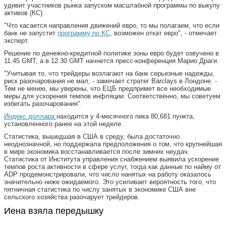
удивит участников рынка запуском масштабной программы по выкупу
активов (КС).
"Что касается направления движений евро, то мы полагаем, что если
банк не запустит
программу по КС
, возможен откат евро", - отмечает
эксперт.
Решение по денежно-кредитной политике зоны евро будет озвучено в
11.45 GMT, а в 12.30 GMT начнется пресс-конференция Марио Драги.
"Учитывая то, что трейдеры возлагают на банк серьезные надежды,
риск разочарования не мал, - замечает стратег Barclays в Лондоне. -
Тем не менее, мы уверены, что ЕЦБ предпримет все необходимые
меры для ускорения темпов инфляции. Соответственно, мы советуем
избегать разочарования".
Индекс доллара
находится у 4-месячного пика 80,681 пункта,
установленного ранее на этой неделе.
Статистика, вышедшая в США в среду, была достаточно
неоднозначной, но поддержала предположения о том, что крупнейшая
в мире экономика восстанавливается после зимних неудач.
Статистика от Института управления снабжением выявила ускорение
темпов роста активности в сфере услуг, тогда как данные по найму от
ADP продемонстрировали, что число нанятых на работу оказалось
значительно ниже ожидаемого. Это усиливает вероятность того, что
пятничная статистика по числу занятых в экономике США вне
сельского хозяйства разочарует трейдеров.
Иена взяла передышку