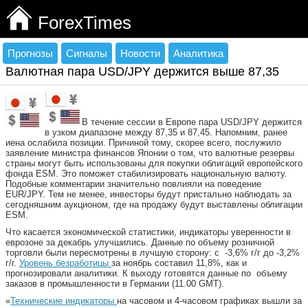
ForexTimes
Прогнозы
Сигналы
Новости
Аналитика
Валютная пара USD/JPY держится выше 87,35
В течение сессии в Европе пара USD/JPY держится
в узком диапазоне между 87,35 и 87,45. Напомним, ранее
иена ослабила позиции. Причиной тому, скорее всего, послужило
заявление министра финансов Японии о том, что валютные резервы
страны могут быть использованы для покупки облигаций европейского
фонда ESM. Это поможет стабилизировать национальную валюту.
Подобные комментарии значительно повлияли
на поведение
EUR/JPY. Тем не менее, инвесторы будут пристально наблюдать за
сегодняшним аукционом, где на продажу будут выставлены облигации
ESM.
Что касается экономической статистики, индикаторы уверенности в
еврозоне за декабрь улучшились. Данные по объему розничной
торговли были пересмотрены в лучшую сторону: с -3,6% г/г до -3,2%
г/г.
Уровень безработицы
за ноябрь составил 11,8%, как и
прогнозировали аналитики. К выходу готовятся данные по объему
заказов в промышленности в Германии (11.00 GMT).
«
Технические индикаторы
на часовом и 4-часовом графиках вышли за