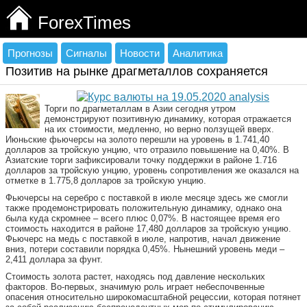
ForexTimes
Прогнозы
Сигналы
Новости
Аналитика
Позитив на рынке драгметаллов сохраняется
Торги по драгметаллам в Азии сегодня утром
демонстрируют позитивную динамику, которая отражается
на их стоимости, медленно, но верно ползущей вверх.
Июньские фьючерсы на золото перешли на уровень в 1.741,40
долларов за тройскую унцию, что отразило повышение на 0,40%. В
Азиатские торги зафиксировали точку поддержки в районе 1.716
долларов за тройскую унцию, уровень сопротивления же оказался на
отметке в 1.775,8 долларов за тройскую унцию.
Фьючерсы на серебро с поставкой в июле месяце здесь же смогли
также продемонстрировать положительную динамику, однако она
была куда скромнее – всего плюс 0,07%. В настоящее время его
стоимость находится в районе 17,480 долларов за тройскую унцию.
Фьючерс на медь с поставкой в июле, напротив, начал движение
вниз, потери составили порядка 0,45%. Нынешний уровень меди –
2,411 доллара за фунт.
Стоимость золота растет, находясь под давление нескольких
факторов. Во-первых, значимую роль играет небеспочвенные
опасения относительно широкомасштабной рецессии, которая потянет