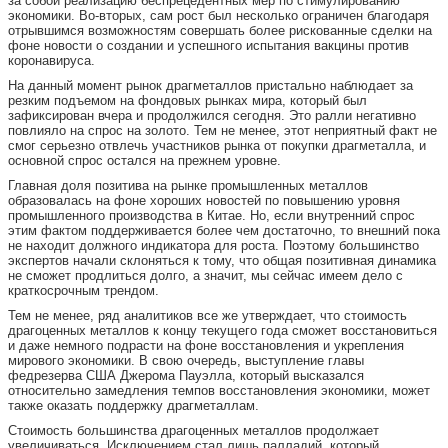
за собой реализацию беспрецедентных мер по стимулированию
экономики. Во-вторых, сам рост был несколько ограничен благодаря
отрывшимся возможностям совершать более рискованные сделки на
фоне новости о создании и успешного испытания вакцины против
коронавируса.
На данный момент рынок драгметаллов пристально наблюдает за
резким подъемом на фондовых рынках мира, который был
зафиксирован вчера и продолжился сегодня. Это ралли негативно
повлияло на спрос на золото. Тем не менее, этот неприятный факт не
смог серьезно отвлечь участников рынка от покупки драгметалла, и
основной спрос остался на прежнем уровне.
Главная доля позитива на рынке промышленных металлов
образовалась на фоне хороших новостей по повышению уровня
промышленного производства в Китае. Но, если внутренний спрос
этим фактом поддерживается более чем достаточно, то внешний пока
не находит должного индикатора для роста. Поэтому большинство
экспертов начали склоняться к тому, что общая позитивная динамика
не сможет продлиться долго, а значит, мы сейчас имеем дело с
краткосрочным трендом.
Тем не менее, ряд аналитиков все же утверждает, что стоимость
драгоценных металлов к концу текущего года сможет восстановиться
и даже немного подрасти на фоне восстановления и укрепления
мирового экономики. В свою очередь, выступление главы
федрезерва США Джерома Пауэлла, который высказался
относительно замедления темпов восстановления экономики, может
также оказать поддержку драгметаллам.
Стоимость большинства драгоценных металлов продолжает
увеличиваться. Исключением стал лишь палладий, который