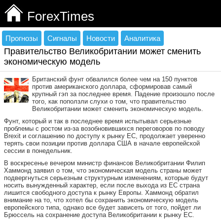
ForexTimes
Прогнозы
Сигналы
Новости
Аналитика
Правительство Великобритании может сменить
экономическую модель
Британский фунт обвалился более чем на 150 пунктов
против американского доллара, сформировав самый
крупный гэп за последнее время. Падение произошло после
того, как поползли слухи о том, что правительство
Великобритании может сменить экономическую модель.
Фунт, который и так в последнее время испытывал серьезные
проблемы с ростом из-за возобновившихся переговоров по поводу
Brexit и соглашению по доступу к рынку ЕС, продолжает уверенно
терять свои позиции против доллара США в начале европейской
сессии в понедельник.
В воскресенье вечером министр финансов Великобритании Филип
Хаммонд заявил о том, что экономическая модель страны может
подвергнуться серьезным структурным изменениям, которые будут
носить вынужденный характер, если после выхода из ЕС страна
лишится свободного доступа к рынку Европы. Хаммонд обратил
внимание на то, что хотел бы сохранить экономическую модель
европейского типа, однако все будет зависеть от того, пойдет ли
Брюссель на сохранение доступа Великобритании к рынку ЕС.